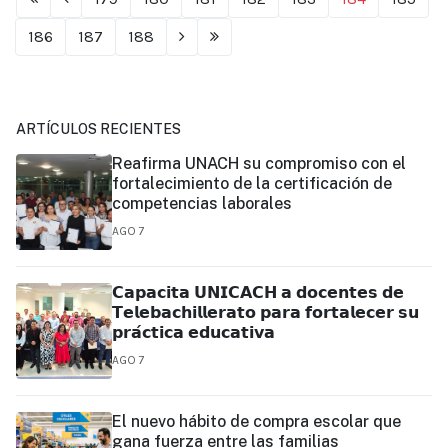
186
187
188
ARTÍCULOS RECIENTES
Reafirma UNACH su compromiso con el
fortalecimiento de la certificación de
competencias laborales
AGO 7
𝗖𝗮𝗽𝗮𝗰𝗶𝘁𝗮 𝗨𝗡𝗜𝗖𝗔𝗖𝗛 𝗮 𝗱𝗼𝗰𝗲𝗻𝘁𝗲𝘀 𝗱𝗲
𝗧𝗲𝗹𝗲𝗯𝗮𝗰𝗵𝗶𝗹𝗹𝗲𝗿𝗮𝘁𝗼 𝗽𝗮𝗿𝗮 𝗳𝗼𝗿𝘁𝗮𝗹𝗲𝗰𝗲𝗿 𝘀𝘂
𝗽𝗿𝗮́𝗰𝘁𝗶𝗰𝗮 𝗲𝗱𝘂𝗰𝗮𝘁𝗶𝘃𝗮
AGO 7
El nuevo hábito de compra escolar que
gana fuerza entre las familias