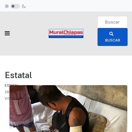
Type 2 or more c
BUSCAR
Estatal
ESTATAL
28.ABR
VISTO: 1441