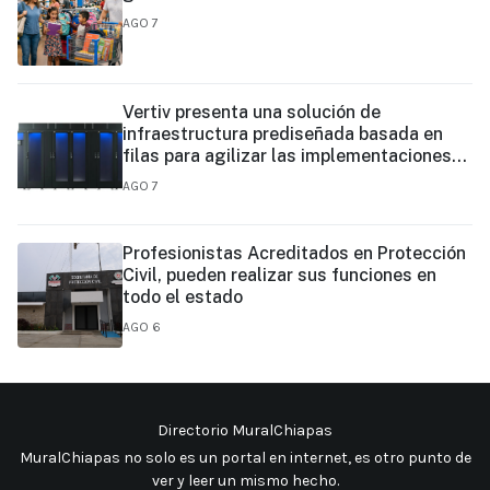
AGO 7
Vertiv presenta una solución de
infraestructura prediseñada basada en
filas para agilizar las implementaciones
de centros de datos en el borde y de IA en
AGO 7
el borde
Profesionistas Acreditados en Protección
Civil, pueden realizar sus funciones en
todo el estado
AGO 6
Directorio MuralChiapas
MuralChiapas no solo es un portal en internet, es otro punto de
ver y leer un mismo hecho
.