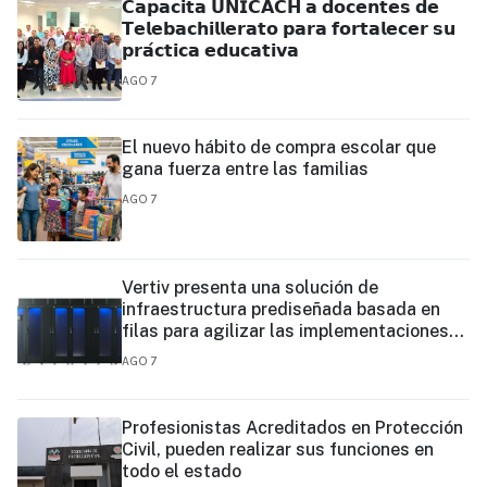
𝗖𝗮𝗽𝗮𝗰𝗶𝘁𝗮 𝗨𝗡𝗜𝗖𝗔𝗖𝗛 𝗮 𝗱𝗼𝗰𝗲𝗻𝘁𝗲𝘀 𝗱𝗲
𝗧𝗲𝗹𝗲𝗯𝗮𝗰𝗵𝗶𝗹𝗹𝗲𝗿𝗮𝘁𝗼 𝗽𝗮𝗿𝗮 𝗳𝗼𝗿𝘁𝗮𝗹𝗲𝗰𝗲𝗿 𝘀𝘂
𝗽𝗿𝗮́𝗰𝘁𝗶𝗰𝗮 𝗲𝗱𝘂𝗰𝗮𝘁𝗶𝘃𝗮
AGO 7
El nuevo hábito de compra escolar que
gana fuerza entre las familias
AGO 7
Vertiv presenta una solución de
infraestructura prediseñada basada en
filas para agilizar las implementaciones
de centros de datos en el borde y de IA en
AGO 7
el borde
Profesionistas Acreditados en Protección
Civil, pueden realizar sus funciones en
todo el estado