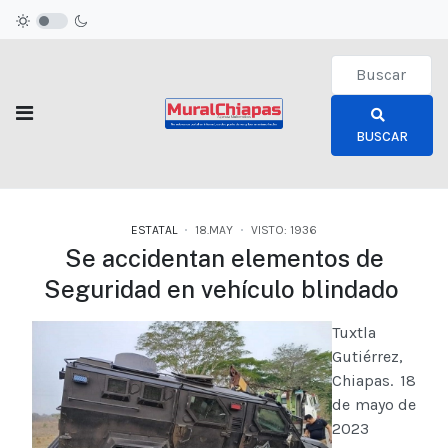
Type 2 or more c
BUSCAR
ESTATAL
18.MAY
VISTO: 1936
Se accidentan elementos de
Seguridad en vehículo blindado
Tuxtla
Gutiérrez,
Chiapas. 18
de mayo de
2023