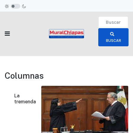
Type 2 or more c
BUSCAR
Columnas
La
tremenda