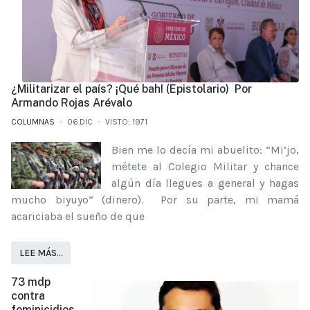
¿Militarizar el país? ¡Qué bah! (Epistolario) Por
Armando Rojas Arévalo
COLUMNAS
06.DIC
VISTO: 1971
Bien me lo decía mi abuelito: “Mi’jo,
métete al Colegio Militar y chance
algún día llegues a general y hagas
mucho biyuyo” (dinero). Por su parte, mi mamá
acariciaba el sueño de que
LEE MÁS…
73 mdp
contra
feminicidios,