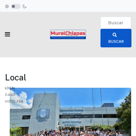
Type 2 or more c
BUSCAR
Local
LOCAL
11.AGO
VISTO: 764