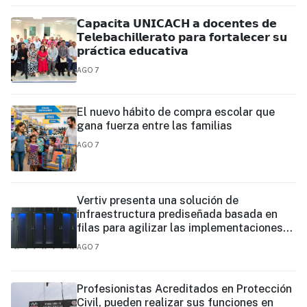
𝗖𝗮𝗽𝗮𝗰𝗶𝘁𝗮 𝗨𝗡𝗜𝗖𝗔𝗖𝗛 𝗮 𝗱𝗼𝗰𝗲𝗻𝘁𝗲𝘀 𝗱𝗲
𝗧𝗲𝗹𝗲𝗯𝗮𝗰𝗵𝗶𝗹𝗹𝗲𝗿𝗮𝘁𝗼 𝗽𝗮𝗿𝗮 𝗳𝗼𝗿𝘁𝗮𝗹𝗲𝗰𝗲𝗿 𝘀𝘂
𝗽𝗿𝗮́𝗰𝘁𝗶𝗰𝗮 𝗲𝗱𝘂𝗰𝗮𝘁𝗶𝘃𝗮
AGO 7
El nuevo hábito de compra escolar que
gana fuerza entre las familias
AGO 7
Vertiv presenta una solución de
infraestructura prediseñada basada en
filas para agilizar las implementaciones
de centros de datos en el borde y de IA en
AGO 7
el borde
Profesionistas Acreditados en Protección
Civil, pueden realizar sus funciones en