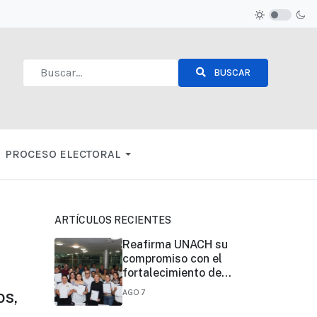
BUSCAR
Type 2 or more characters for results.
PROCESO ELECTORAL
ARTÍCULOS RECIENTES
Reafirma UNACH su
compromiso con el
fortalecimiento de
la certificación de
os,
AGO 7
competencias
laborales