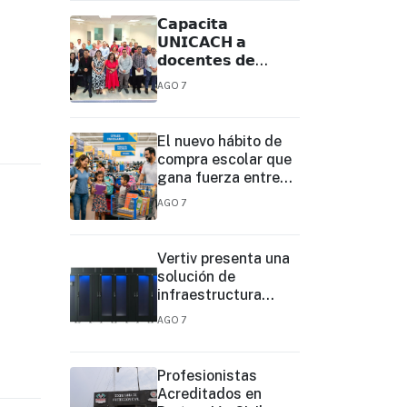
𝗖𝗮𝗽𝗮𝗰𝗶𝘁𝗮
𝗨𝗡𝗜𝗖𝗔𝗖𝗛 𝗮
𝗱𝗼𝗰𝗲𝗻𝘁𝗲𝘀 𝗱𝗲
𝗧𝗲𝗹𝗲𝗯𝗮𝗰𝗵𝗶𝗹𝗹𝗲𝗿𝗮𝘁𝗼
AGO 7
𝗽𝗮𝗿𝗮 𝗳𝗼𝗿𝘁𝗮𝗹𝗲𝗰𝗲𝗿
𝘀𝘂 𝗽𝗿𝗮́𝗰𝘁𝗶𝗰𝗮
𝗲𝗱𝘂𝗰𝗮𝘁𝗶𝘃𝗮
El nuevo hábito de
compra escolar que
gana fuerza entre
las familias
AGO 7
Vertiv presenta una
solución de
infraestructura
prediseñada basada
AGO 7
en filas para agilizar
las
implementaciones
Profesionistas
de centros de datos
Acreditados en
en el borde y de IA