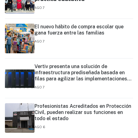
AGO 7
El nuevo hábito de compra escolar que
gana fuerza entre las familias
AGO 7
Vertiv presenta una solución de
infraestructura prediseñada basada en
filas para agilizar las implementaciones
de centros de datos en el borde y de IA en
AGO 7
el borde
Profesionistas Acreditados en Protección
Civil, pueden realizar sus funciones en
todo el estado
AGO 6