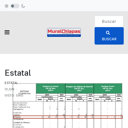
Type 2 or more c
BUSCAR
Estatal
ESTATAL
13.JUN
VISTO: 1340