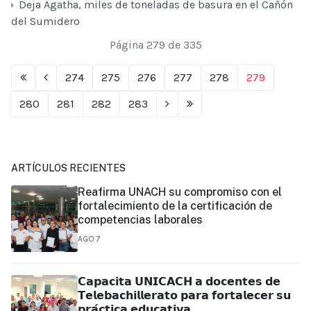
Deja Agatha, miles de toneladas de basura en el Cañón
del Sumidero
Página 279 de 335
274
275
276
277
278
279
280
281
282
283
ARTÍCULOS RECIENTES
Reafirma UNACH su compromiso con el
fortalecimiento de la certificación de
competencias laborales
AGO 7
𝗖𝗮𝗽𝗮𝗰𝗶𝘁𝗮 𝗨𝗡𝗜𝗖𝗔𝗖𝗛 𝗮 𝗱𝗼𝗰𝗲𝗻𝘁𝗲𝘀 𝗱𝗲
𝗧𝗲𝗹𝗲𝗯𝗮𝗰𝗵𝗶𝗹𝗹𝗲𝗿𝗮𝘁𝗼 𝗽𝗮𝗿𝗮 𝗳𝗼𝗿𝘁𝗮𝗹𝗲𝗰𝗲𝗿 𝘀𝘂
𝗽𝗿𝗮́𝗰𝘁𝗶𝗰𝗮 𝗲𝗱𝘂𝗰𝗮𝘁𝗶𝘃𝗮