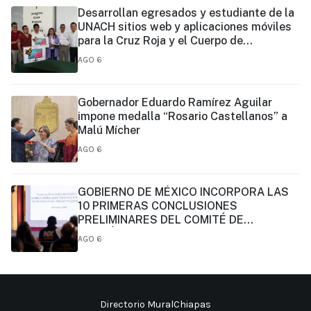
Desarrollan egresados y estudiante de la
UNACH sitios web y aplicaciones móviles
para la Cruz Roja y el Cuerpo de
Bomberos de Tapachula
AGO 6
Gobernador Eduardo Ramírez Aguilar
impone medalla “Rosario Castellanos” a
Malú Mícher
AGO 6
GOBIERNO DE MÉXICO INCORPORA LAS
10 PRIMERAS CONCLUSIONES
PRELIMINARES DEL COMITÉ DE
CIENTÍFICOS Y ESPECIALISTAS PARA EL
AGO 6
ANÁLISIS DE EXPLOTACIÓN DE GAS
NATURAL NO CONVENCIONAL:
PRESIDENTA CLAUDIA SHEINBAUM
Directorio MuralChiapas