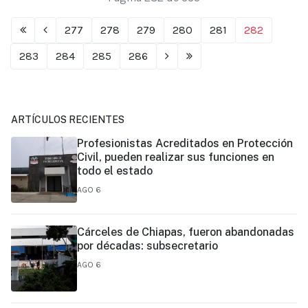
277
278
279
280
281
282
283
284
285
286
ARTÍCULOS RECIENTES
Profesionistas Acreditados en Protección
Civil, pueden realizar sus funciones en
todo el estado
AGO 6
Cárceles de Chiapas, fueron abandonadas
por décadas: subsecretario
AGO 6