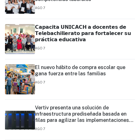
AGO 7
𝗖𝗮𝗽𝗮𝗰𝗶𝘁𝗮 𝗨𝗡𝗜𝗖𝗔𝗖𝗛 𝗮 𝗱𝗼𝗰𝗲𝗻𝘁𝗲𝘀 𝗱𝗲
𝗧𝗲𝗹𝗲𝗯𝗮𝗰𝗵𝗶𝗹𝗹𝗲𝗿𝗮𝘁𝗼 𝗽𝗮𝗿𝗮 𝗳𝗼𝗿𝘁𝗮𝗹𝗲𝗰𝗲𝗿 𝘀𝘂
𝗽𝗿𝗮́𝗰𝘁𝗶𝗰𝗮 𝗲𝗱𝘂𝗰𝗮𝘁𝗶𝘃𝗮
AGO 7
El nuevo hábito de compra escolar que
gana fuerza entre las familias
AGO 7
Vertiv presenta una solución de
infraestructura prediseñada basada en
filas para agilizar las implementaciones
de centros de datos en el borde y de IA en
AGO 7
el borde