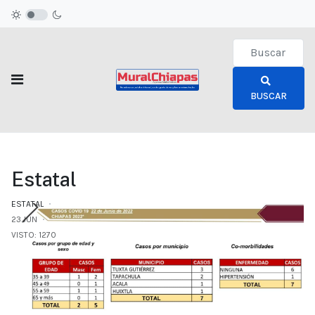
Type 2 or more c
BUSCAR
Estatal
ESTATAL
23.JUN
VISTO: 1270