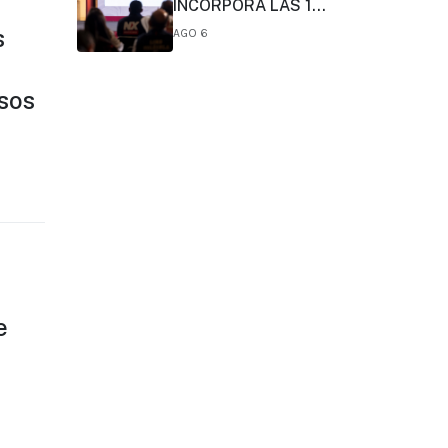
INCORPORA LAS 10
PRIMERAS
s
AGO 6
CONCLUSIONES
PRELIMINARES DEL
COMITÉ DE
sos
CIENTÍFICOS Y
ESPECIALISTAS
PARA EL ANÁLISIS
DE EXPLOTACIÓN
DE GAS NATURAL
NO CONVENCIONAL:
PRESIDENTA
CLAUDIA
SHEINBAUM
e