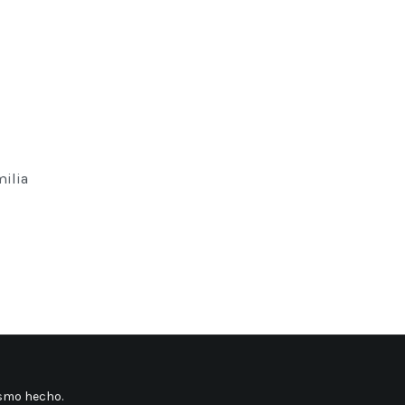
milia
mismo hecho
.