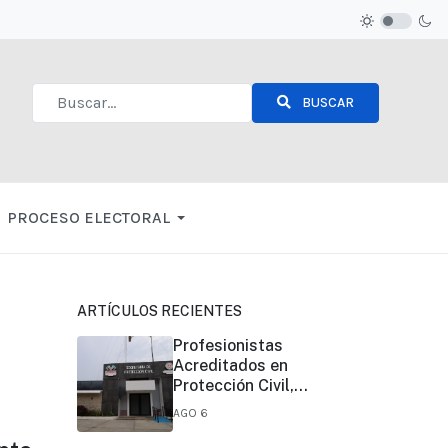
BUSCAR
Type 2 or more characters for results.
PROCESO ELECTORAL
ARTÍCULOS RECIENTES
Profesionistas
Acreditados en
Protección Civil,
pueden realizar sus
AGO 6
funciones en todo el
estado