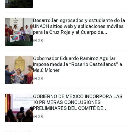
Desarrollan egresados y estudiante de la
UNACH sitios web y aplicaciones móviles
para la Cruz Roja y el Cuerpo de
Bomberos de Tapachula
AGO 6
Gobernador Eduardo Ramírez Aguilar
impone medalla “Rosario Castellanos” a
Malú Mícher
AGO 6
GOBIERNO DE MÉXICO INCORPORA LAS
10 PRIMERAS CONCLUSIONES
PRELIMINARES DEL COMITÉ DE
CIENTÍFICOS Y ESPECIALISTAS PARA EL
AGO 6
ANÁLISIS DE EXPLOTACIÓN DE GAS
NATURAL NO CONVENCIONAL:
PRESIDENTA CLAUDIA SHEINBAUM