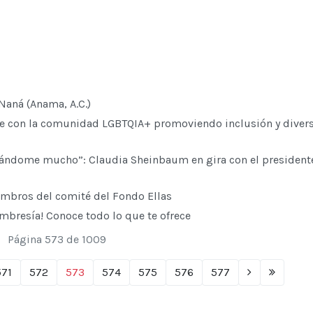
Naná (Anama, A.C.)
con la comunidad LGBTQIA+ promoviendo inclusión y diver
ándome mucho”: Claudia Sheinbaum en gira con el president
embros del comité del Fondo Ellas
mbresía! Conoce todo lo que te ofrece
Página 573 de 1009
571
572
573
574
575
576
577