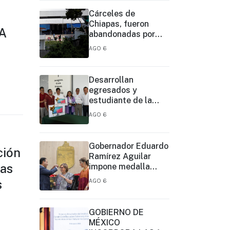
Cárceles de
Chiapas, fueron
A
abandonadas por
décadas:
AGO 6
subsecretario
Desarrollan
egresados y
estudiante de la
UNACH sitios web y
AGO 6
aplicaciones móviles
para la Cruz Roja y
el Cuerpo de
Gobernador Eduardo
ción
Bomberos de
Ramírez Aguilar
Tapachula
tas
impone medalla
“Rosario
s
AGO 6
Castellanos” a Malú
Mícher
GOBIERNO DE
MÉXICO