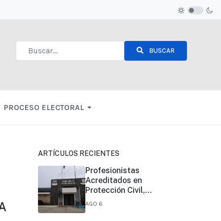
BUSCAR
Type 2 or more characters for results.
PROCESO ELECTORAL
ARTÍCULOS RECIENTES
Profesionistas
Acreditados en
Protección Civil,
pueden realizar sus
A
AGO 6
funciones en todo el
estado