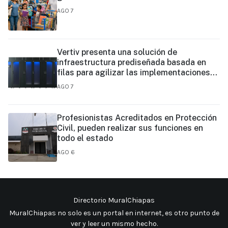
AGO 7
Vertiv presenta una solución de
infraestructura prediseñada basada en
filas para agilizar las implementaciones
de centros de datos en el borde y de IA en
AGO 7
el borde
Profesionistas Acreditados en Protección
Civil, pueden realizar sus funciones en
todo el estado
AGO 6
Directorio MuralChiapas
MuralChiapas no solo es un portal en internet, es otro punto de
ver y leer un mismo hecho
.