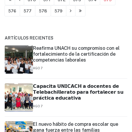
576
577
578
579
ARTÍCULOS RECIENTES
Reafirma UNACH su compromiso con el
fortalecimiento de la certificación de
competencias laborales
AGO 7
𝗖𝗮𝗽𝗮𝗰𝗶𝘁𝗮 𝗨𝗡𝗜𝗖𝗔𝗖𝗛 𝗮 𝗱𝗼𝗰𝗲𝗻𝘁𝗲𝘀 𝗱𝗲
𝗧𝗲𝗹𝗲𝗯𝗮𝗰𝗵𝗶𝗹𝗹𝗲𝗿𝗮𝘁𝗼 𝗽𝗮𝗿𝗮 𝗳𝗼𝗿𝘁𝗮𝗹𝗲𝗰𝗲𝗿 𝘀𝘂
𝗽𝗿𝗮́𝗰𝘁𝗶𝗰𝗮 𝗲𝗱𝘂𝗰𝗮𝘁𝗶𝘃𝗮
AGO 7
El nuevo hábito de compra escolar que
gana fuerza entre las familias