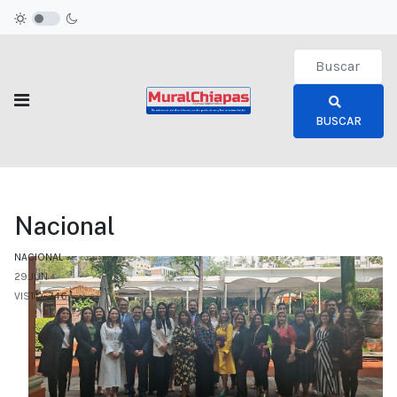
Type 2 or more c
BUSCAR
Nacional
NACIONAL
29.JUN
VISTO: 746