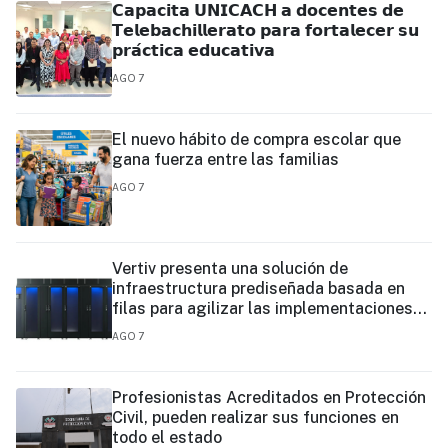
𝗖𝗮𝗽𝗮𝗰𝗶𝘁𝗮 𝗨𝗡𝗜𝗖𝗔𝗖𝗛 𝗮 𝗱𝗼𝗰𝗲𝗻𝘁𝗲𝘀 𝗱𝗲
𝗧𝗲𝗹𝗲𝗯𝗮𝗰𝗵𝗶𝗹𝗹𝗲𝗿𝗮𝘁𝗼 𝗽𝗮𝗿𝗮 𝗳𝗼𝗿𝘁𝗮𝗹𝗲𝗰𝗲𝗿 𝘀𝘂
𝗽𝗿𝗮́𝗰𝘁𝗶𝗰𝗮 𝗲𝗱𝘂𝗰𝗮𝘁𝗶𝘃𝗮
AGO 7
El nuevo hábito de compra escolar que
gana fuerza entre las familias
AGO 7
Vertiv presenta una solución de
infraestructura prediseñada basada en
filas para agilizar las implementaciones
de centros de datos en el borde y de IA en
AGO 7
el borde
Profesionistas Acreditados en Protección
Civil, pueden realizar sus funciones en
todo el estado