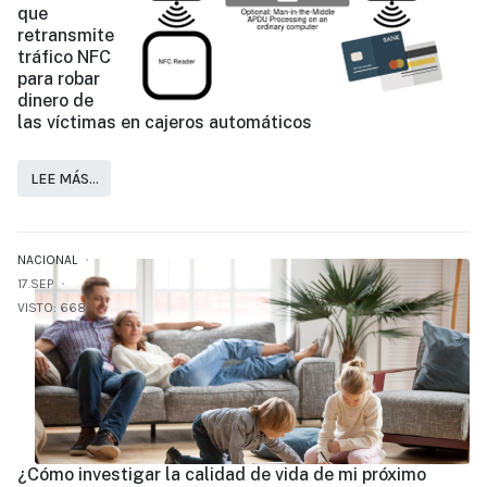
que
retransmite
tráfico NFC
para robar
dinero de
las víctimas en cajeros automáticos
LEE MÁS…
NACIONAL
17.SEP
VISTO: 668
¿Cómo investigar la calidad de vida de mi próximo