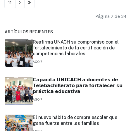
11
Página 7 de 34
ARTÍCULOS RECIENTES
Reafirma UNACH su compromiso con el
fortalecimiento de la certificación de
competencias laborales
AGO 7
𝗖𝗮𝗽𝗮𝗰𝗶𝘁𝗮 𝗨𝗡𝗜𝗖𝗔𝗖𝗛 𝗮 𝗱𝗼𝗰𝗲𝗻𝘁𝗲𝘀 𝗱𝗲
𝗧𝗲𝗹𝗲𝗯𝗮𝗰𝗵𝗶𝗹𝗹𝗲𝗿𝗮𝘁𝗼 𝗽𝗮𝗿𝗮 𝗳𝗼𝗿𝘁𝗮𝗹𝗲𝗰𝗲𝗿 𝘀𝘂
𝗽𝗿𝗮́𝗰𝘁𝗶𝗰𝗮 𝗲𝗱𝘂𝗰𝗮𝘁𝗶𝘃𝗮
AGO 7
El nuevo hábito de compra escolar que
gana fuerza entre las familias