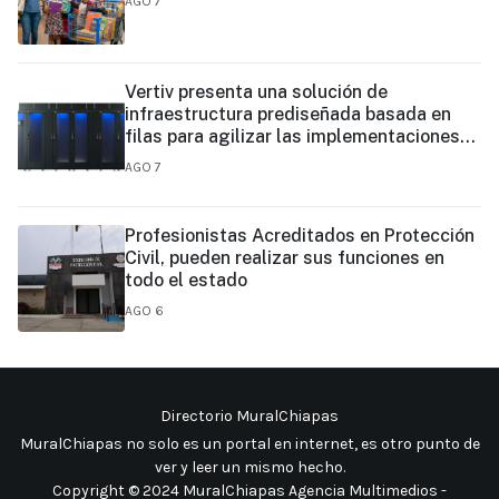
AGO 7
Vertiv presenta una solución de
infraestructura prediseñada basada en
filas para agilizar las implementaciones
de centros de datos en el borde y de IA en
AGO 7
el borde
Profesionistas Acreditados en Protección
Civil, pueden realizar sus funciones en
todo el estado
AGO 6
Directorio MuralChiapas
MuralChiapas no solo es un portal en internet, es otro punto de
ver y leer un mismo hecho
.
Copyright © 2024 MuralChiapas Agencia Multimedios -