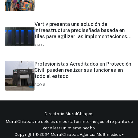
Vertiv presenta una solución de
infraestructura prediseñada basada en
filas para agilizar las implementaciones
de centros de datos en el borde y de IA en
AGO 7
el borde
Profesionistas Acreditados en Protección
Civil, pueden realizar sus funciones en
todo el estado
AGO 6
Directorio MuralChiapas
MuralChiapas no solo es un portal en internet, es otro punto de
ver y leer un mismo hecho
.
Copyright © 2024 MuralChiapas Agencia Multimedios -