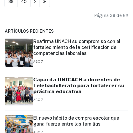
39
40
Página 36 de 62
ARTÍCULOS RECIENTES
Reafirma UNACH su compromiso con el
fortalecimiento de la certificación de
competencias laborales
AGO 7
𝗖𝗮𝗽𝗮𝗰𝗶𝘁𝗮 𝗨𝗡𝗜𝗖𝗔𝗖𝗛 𝗮 𝗱𝗼𝗰𝗲𝗻𝘁𝗲𝘀 𝗱𝗲
𝗧𝗲𝗹𝗲𝗯𝗮𝗰𝗵𝗶𝗹𝗹𝗲𝗿𝗮𝘁𝗼 𝗽𝗮𝗿𝗮 𝗳𝗼𝗿𝘁𝗮𝗹𝗲𝗰𝗲𝗿 𝘀𝘂
𝗽𝗿𝗮́𝗰𝘁𝗶𝗰𝗮 𝗲𝗱𝘂𝗰𝗮𝘁𝗶𝘃𝗮
AGO 7
El nuevo hábito de compra escolar que
gana fuerza entre las familias
AGO 7