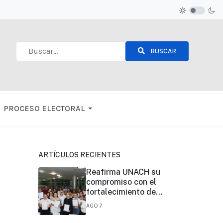
BUSCAR
Type 2 or more characters for results.
PROCESO ELECTORAL
ARTÍCULOS RECIENTES
Reafirma UNACH su
compromiso con el
fortalecimiento de
la certificación de
AGO 7
competencias
laborales