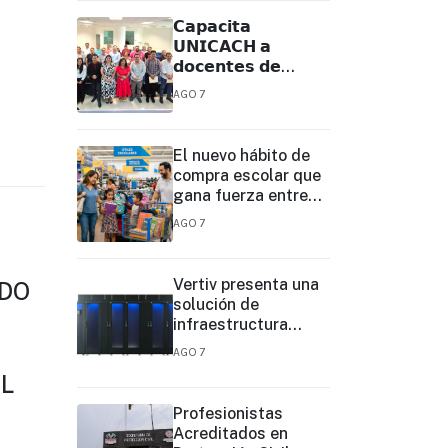
𝗖𝗮𝗽𝗮𝗰𝗶𝘁𝗮
𝗨𝗡𝗜𝗖𝗔𝗖𝗛 𝗮
𝗱𝗼𝗰𝗲𝗻𝘁𝗲𝘀 𝗱𝗲
𝗧𝗲𝗹𝗲𝗯𝗮𝗰𝗵𝗶𝗹𝗹𝗲𝗿𝗮𝘁𝗼
AGO 7
𝗽𝗮𝗿𝗮 𝗳𝗼𝗿𝘁𝗮𝗹𝗲𝗰𝗲𝗿
𝘀𝘂 𝗽𝗿𝗮́𝗰𝘁𝗶𝗰𝗮
𝗲𝗱𝘂𝗰𝗮𝘁𝗶𝘃𝗮
El nuevo hábito de
compra escolar que
gana fuerza entre
las familias
AGO 7
Vertiv presenta una
DO
solución de
infraestructura
prediseñada basada
AGO 7
en filas para agilizar
EL
las
implementaciones
Profesionistas
de centros de datos
Acreditados en
en el borde y de IA