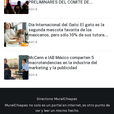
PRELIMINARES DEL COMITÉ DE
CIENTÍFICOS Y ESPECIALISTAS PARA EL
AGO 6
ANÁLISIS DE EXPLOTACIÓN DE GAS
NATURAL NO CONVENCIONAL:
PRESIDENTA CLAUDIA SHEINBAUM
Día Internacional del Gato: El gato es la
segunda mascota favorita de los
mexicanos, pero sólo 16% de sus tutores
prioriza su vacunación
AGO 6
McCann e IAB México comparten 5
macrotendencias en la industria del
marketing y la publicidad
AGO 6
Directorio MuralChiapas
MuralChiapas no solo es un portal en internet, es otro punto de
ver y leer un mismo hecho
.