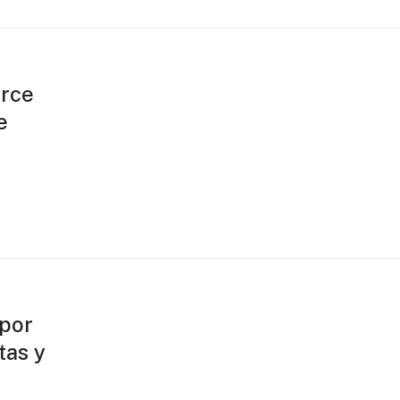
erce
e
 por
tas y