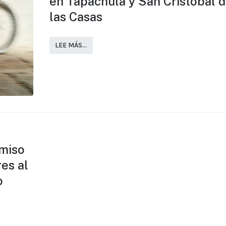
en Tapachula y San Cristóbal 
las Casas
LEE MÁS…
miso
res al
o