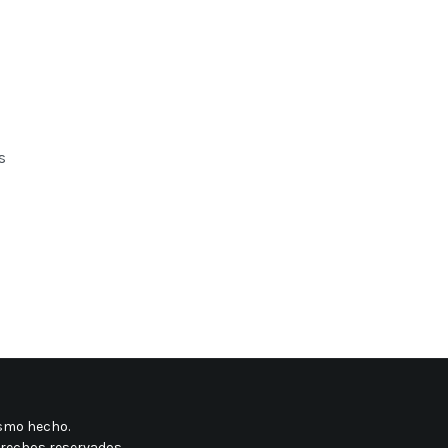
s
mismo hecho
.
erechos reservados.