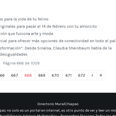
para la vida de tu felino
riginales para pasar el 14 de febrero con tu amorcito
ción que fusiona arte y moda
al para ofrecer más opciones de conectividad en todo el paí
nsformación”: Desde Sinaloa, Claudia Sheinbaum habla de la
e desigualdades
Página 668 de 1009
66
667
668
669
670
671
672
Directorio MuralChiapas
as no solo es un portal en internet, es otro punto de ver y leer un 
uralChiapas Agencia Multimedios - Bernardino Toscano. Todos los d