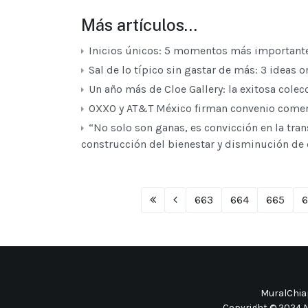
Más artículos…
Inicios únicos: 5 momentos más importantes 
Sal de lo típico sin gastar de más: 3 ideas o
Un año más de Cloe Gallery: la exitosa colec
OXXO y AT&T México firman convenio comerci
“No solo son ganas, es convicción en la tra
construcción del bienestar y disminución d
663
664
665
6
MuralChiap
Copyright © 2024 M