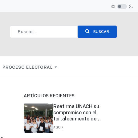
BUSCAR
Type 2 or more characters for results.
PROCESO ELECTORAL
ARTÍCULOS RECIENTES
Reafirma UNACH su
compromiso con el
fortalecimiento de
la certificación de
AGO 7
competencias
laborales