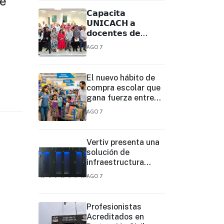
de
𝗖𝗮𝗽𝗮𝗰𝗶𝘁𝗮
𝗨𝗡𝗜𝗖𝗔𝗖𝗛 𝗮
𝗱𝗼𝗰𝗲𝗻𝘁𝗲𝘀 𝗱𝗲
𝗧𝗲𝗹𝗲𝗯𝗮𝗰𝗵𝗶𝗹𝗹𝗲𝗿𝗮𝘁𝗼
AGO 7
𝗽𝗮𝗿𝗮 𝗳𝗼𝗿𝘁𝗮𝗹𝗲𝗰𝗲𝗿
𝘀𝘂 𝗽𝗿𝗮́𝗰𝘁𝗶𝗰𝗮
𝗲𝗱𝘂𝗰𝗮𝘁𝗶𝘃𝗮
El nuevo hábito de
compra escolar que
gana fuerza entre
las familias
AGO 7
Vertiv presenta una
solución de
infraestructura
prediseñada basada
AGO 7
en filas para agilizar
las
implementaciones
Profesionistas
de centros de datos
Acreditados en
en el borde y de IA