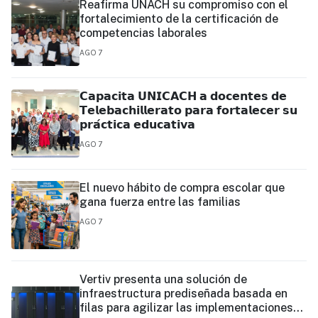
Reafirma UNACH su compromiso con el
fortalecimiento de la certificación de
competencias laborales
AGO 7
𝗖𝗮𝗽𝗮𝗰𝗶𝘁𝗮 𝗨𝗡𝗜𝗖𝗔𝗖𝗛 𝗮 𝗱𝗼𝗰𝗲𝗻𝘁𝗲𝘀 𝗱𝗲
𝗧𝗲𝗹𝗲𝗯𝗮𝗰𝗵𝗶𝗹𝗹𝗲𝗿𝗮𝘁𝗼 𝗽𝗮𝗿𝗮 𝗳𝗼𝗿𝘁𝗮𝗹𝗲𝗰𝗲𝗿 𝘀𝘂
𝗽𝗿𝗮́𝗰𝘁𝗶𝗰𝗮 𝗲𝗱𝘂𝗰𝗮𝘁𝗶𝘃𝗮
AGO 7
El nuevo hábito de compra escolar que
gana fuerza entre las familias
AGO 7
Vertiv presenta una solución de
infraestructura prediseñada basada en
filas para agilizar las implementaciones