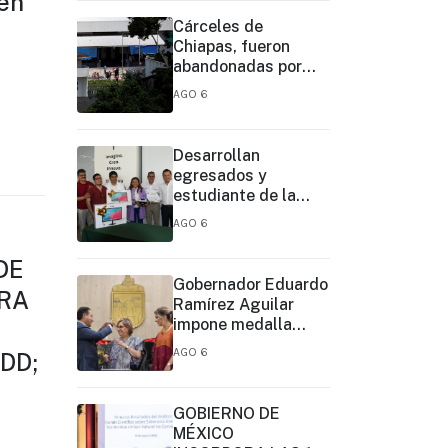
 en
Cárceles de
Chiapas, fueron
abandonadas por
décadas:
AGO 6
subsecretario
Desarrollan
egresados y
estudiante de la
UNACH sitios web y
AGO 6
aplicaciones móviles
para la Cruz Roja y
DE
el Cuerpo de
Gobernador Eduardo
RA
Bomberos de
Ramírez Aguilar
Tapachula
impone medalla
“Rosario
AGO 6
DD;
Castellanos” a Malú
Mícher
GOBIERNO DE
MÉXICO