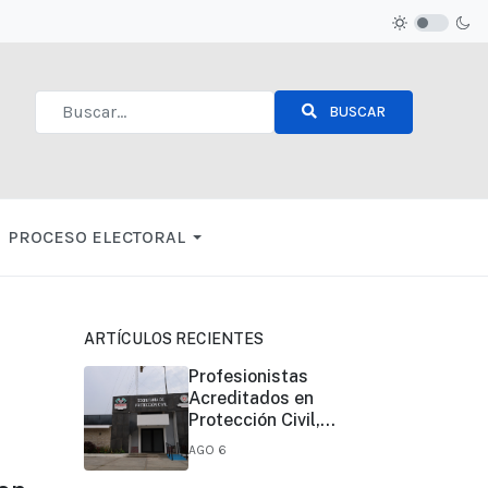
BUSCAR
Type 2 or more characters for results.
PROCESO ELECTORAL
ARTÍCULOS RECIENTES
Profesionistas
Acreditados en
Protección Civil,
pueden realizar sus
AGO 6
funciones en todo el
estado