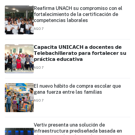
Reafirma UNACH su compromiso con el
fortalecimiento de la certificación de
competencias laborales
AGO 7
𝗖𝗮𝗽𝗮𝗰𝗶𝘁𝗮 𝗨𝗡𝗜𝗖𝗔𝗖𝗛 𝗮 𝗱𝗼𝗰𝗲𝗻𝘁𝗲𝘀 𝗱𝗲
𝗧𝗲𝗹𝗲𝗯𝗮𝗰𝗵𝗶𝗹𝗹𝗲𝗿𝗮𝘁𝗼 𝗽𝗮𝗿𝗮 𝗳𝗼𝗿𝘁𝗮𝗹𝗲𝗰𝗲𝗿 𝘀𝘂
𝗽𝗿𝗮́𝗰𝘁𝗶𝗰𝗮 𝗲𝗱𝘂𝗰𝗮𝘁𝗶𝘃𝗮
AGO 7
El nuevo hábito de compra escolar que
gana fuerza entre las familias
AGO 7
Vertiv presenta una solución de
infraestructura prediseñada basada en