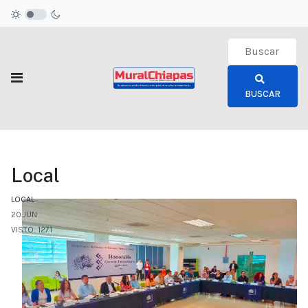
Type 2 or more c
BUSCAR
Local
LOCAL
20.JUN
VISTO: 1271