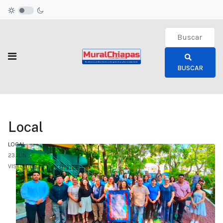
Type 2 or more c
BUSCAR
Local
LOCAL
23.JUN
VISTO: 1082