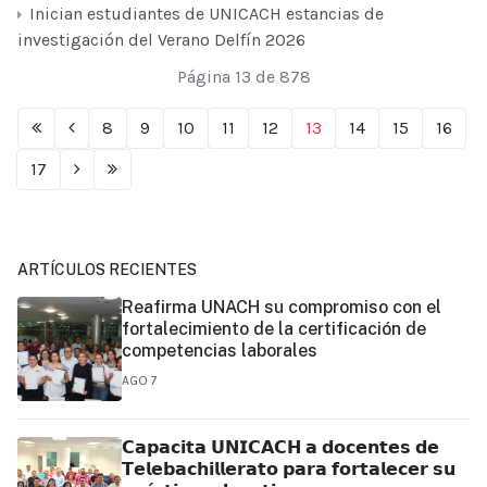
Inician estudiantes de UNICACH estancias de
investigación del Verano Delfín 2026
Página 13 de 878
8
9
10
11
12
13
14
15
16
17
ARTÍCULOS RECIENTES
Reafirma UNACH su compromiso con el
fortalecimiento de la certificación de
competencias laborales
AGO 7
𝗖𝗮𝗽𝗮𝗰𝗶𝘁𝗮 𝗨𝗡𝗜𝗖𝗔𝗖𝗛 𝗮 𝗱𝗼𝗰𝗲𝗻𝘁𝗲𝘀 𝗱𝗲
𝗧𝗲𝗹𝗲𝗯𝗮𝗰𝗵𝗶𝗹𝗹𝗲𝗿𝗮𝘁𝗼 𝗽𝗮𝗿𝗮 𝗳𝗼𝗿𝘁𝗮𝗹𝗲𝗰𝗲𝗿 𝘀𝘂