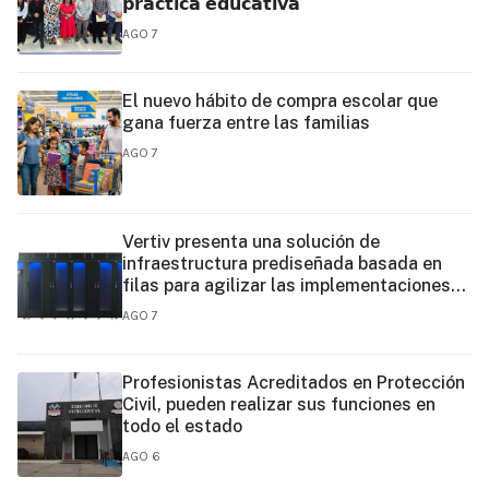
𝗽𝗿𝗮́𝗰𝘁𝗶𝗰𝗮 𝗲𝗱𝘂𝗰𝗮𝘁𝗶𝘃𝗮
AGO 7
El nuevo hábito de compra escolar que
gana fuerza entre las familias
AGO 7
Vertiv presenta una solución de
infraestructura prediseñada basada en
filas para agilizar las implementaciones
de centros de datos en el borde y de IA en
AGO 7
el borde
Profesionistas Acreditados en Protección
Civil, pueden realizar sus funciones en
todo el estado
AGO 6