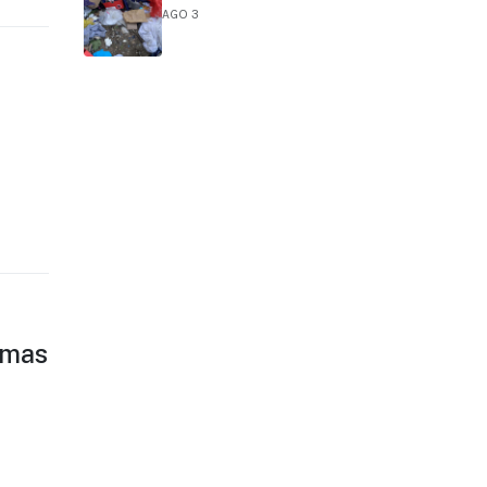
AGO 3
emas