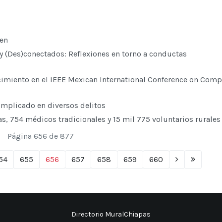
cen
y (Des)conectados: Reflexiones en torno a conductas
imiento en el IEEE Mexican International Conference on Comp
implicado en diversos delitos
s, 754 médicos tradicionales y 15 mil 775 voluntarios rurale
Página 656 de 877
54
655
656
657
658
659
660
Directorio MuralChiapas