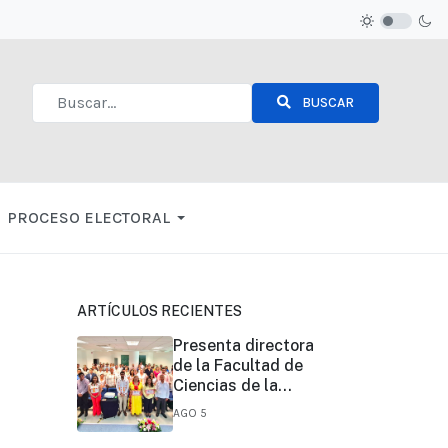
BUSCAR
Type 2 or more characters for results.
PROCESO ELECTORAL
ARTÍCULOS RECIENTES
Presenta directora
de la Facultad de
Ciencias de la
Nutrición y
AGO 5
Alimentos de
UNICACH, informe