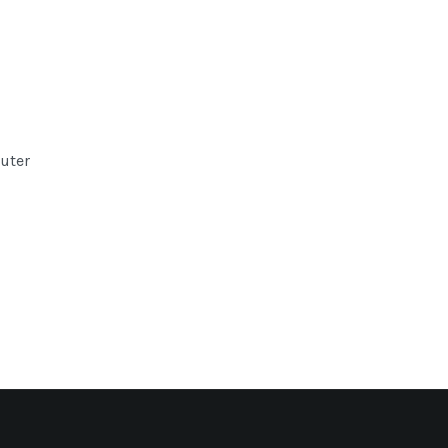
uter
s