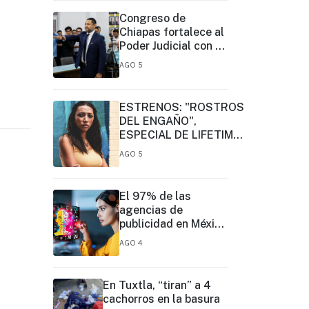
de su primer año de
Congreso de
gestión
Chiapas fortalece al
Poder Judicial con el
nombramiento de
AGO 5
José Eduardo
Morales Montes
como magistrado
ESTRENOS: "ROSTROS
DEL ENGAÑO",
ESPECIAL DE LIFETIME
MOVIES DONDE NADA
AGO 5
NI NADIE ES LO QUE
PARECE
El 97% de las
agencias de
publicidad en México
prioriza la IA, pero
AGO 4
solo 19% ejerce un
liderazgo formal
En Tuxtla, “tiran” a 4
cachorros en la basura