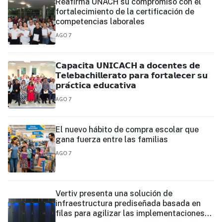
Reafirma UNACH su compromiso con el
fortalecimiento de la certificación de
competencias laborales
AGO 7
𝗖𝗮𝗽𝗮𝗰𝗶𝘁𝗮 𝗨𝗡𝗜𝗖𝗔𝗖𝗛 𝗮 𝗱𝗼𝗰𝗲𝗻𝘁𝗲𝘀 𝗱𝗲
𝗧𝗲𝗹𝗲𝗯𝗮𝗰𝗵𝗶𝗹𝗹𝗲𝗿𝗮𝘁𝗼 𝗽𝗮𝗿𝗮 𝗳𝗼𝗿𝘁𝗮𝗹𝗲𝗰𝗲𝗿 𝘀𝘂
𝗽𝗿𝗮́𝗰𝘁𝗶𝗰𝗮 𝗲𝗱𝘂𝗰𝗮𝘁𝗶𝘃𝗮
AGO 7
El nuevo hábito de compra escolar que
gana fuerza entre las familias
AGO 7
Vertiv presenta una solución de
infraestructura prediseñada basada en
filas para agilizar las implementaciones