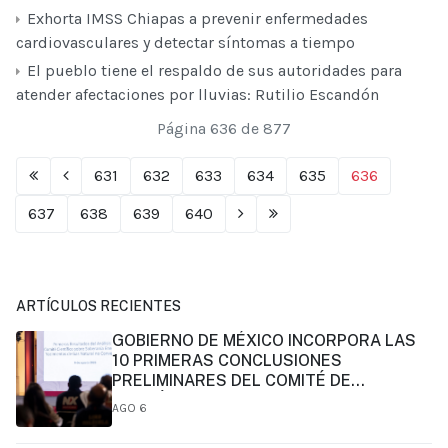
Exhorta IMSS Chiapas a prevenir enfermedades
cardiovasculares y detectar síntomas a tiempo
El pueblo tiene el respaldo de sus autoridades para
atender afectaciones por lluvias: Rutilio Escandón
Página 636 de 877
631
632
633
634
635
636
637
638
639
640
ARTÍCULOS RECIENTES
GOBIERNO DE MÉXICO INCORPORA LAS
10 PRIMERAS CONCLUSIONES
PRELIMINARES DEL COMITÉ DE
CIENTÍFICOS Y ESPECIALISTAS PARA EL
AGO 6
ANÁLISIS DE EXPLOTACIÓN DE GAS
NATURAL NO CONVENCIONAL: