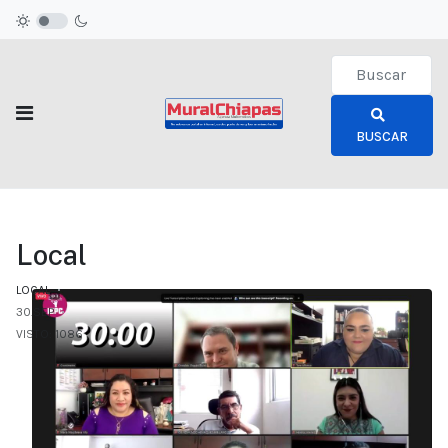
Type 2 or more c
BUSCAR
Local
LOCAL
30.SEP
VISTO: 1086