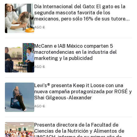
PRESIDENTA CLAUDIA SHEINBAUM
Día Internacional del Gato: El gato es la
segunda mascota favorita de los
mexicanos, pero sólo 16% de sus tutores
prioriza su vacunación
AGO 6
McCann e IAB México comparten 5
macrotendencias en la industria del
marketing y la publicidad
AGO 6
Levi’s® presenta Keep it Loose con una
nueva campaña protagonizada por ROSÉ y
Shai Gilgeous-Alexander
AGO 6
Presenta directora de la Facultad de
Ciencias de la Nutrición y Alimentos de