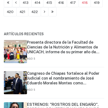
413
414
415
416
417
418
419
420
421
422
ARTÍCULOS RECIENTES
Presenta directora de la Facultad de
Ciencias de la Nutrición y Alimentos de
UNICACH, informe de su primer año de
gestión
AGO 5
Congreso de Chiapas fortalece al Poder
Judicial con el nombramiento de José
Eduardo Morales Montes como
magistrado
AGO 5
ESTRENOS: "ROSTROS DEL ENGAÑO",