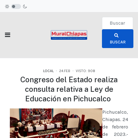
Type 2 or more c
BUSCAR
LOCAL
24.FEB
VISTO: 908
Congreso del Estado realiza
consulta relativa a Ley de
Educación en Pichucalco
Pichucalco,
Chiapas. 24
de febrero
de 2023.-