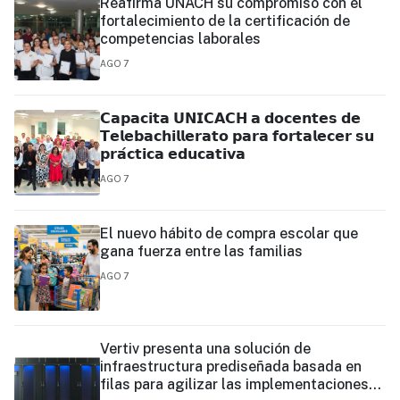
Reafirma UNACH su compromiso con el
fortalecimiento de la certificación de
competencias laborales
AGO 7
𝗖𝗮𝗽𝗮𝗰𝗶𝘁𝗮 𝗨𝗡𝗜𝗖𝗔𝗖𝗛 𝗮 𝗱𝗼𝗰𝗲𝗻𝘁𝗲𝘀 𝗱𝗲
𝗧𝗲𝗹𝗲𝗯𝗮𝗰𝗵𝗶𝗹𝗹𝗲𝗿𝗮𝘁𝗼 𝗽𝗮𝗿𝗮 𝗳𝗼𝗿𝘁𝗮𝗹𝗲𝗰𝗲𝗿 𝘀𝘂
𝗽𝗿𝗮́𝗰𝘁𝗶𝗰𝗮 𝗲𝗱𝘂𝗰𝗮𝘁𝗶𝘃𝗮
AGO 7
El nuevo hábito de compra escolar que
gana fuerza entre las familias
AGO 7
Vertiv presenta una solución de
infraestructura prediseñada basada en
filas para agilizar las implementaciones