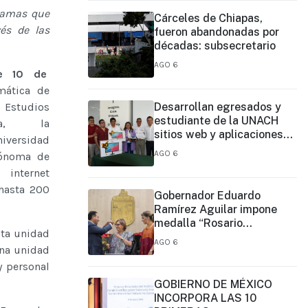
gramas que
Cárceles de Chiapas,
vés de las
fueron abandonadas por
décadas: subsecretario
AGO 6
re 10 de
mática de
e Estudios
Desarrollan egresados y
estudiante de la UNACH
apa, la
sitios web y aplicaciones
iversidad
móviles para la Cruz Roja y
AGO 6
tónoma de
el Cuerpo de Bomberos de
 internet
Tapachula
 hasta 200
Gobernador Eduardo
Ramírez Aguilar impone
medalla “Rosario
sta unidad
Castellanos” a Malú Mícher
AGO 6
una unidad
y personal
GOBIERNO DE MÉXICO
INCORPORA LAS 10