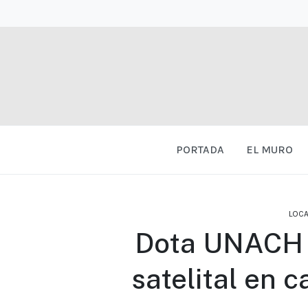
PORTADA
EL MURO
LOCA
Dota UNACH s
satelital en 