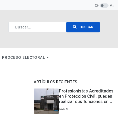
BUSCAR
Type 2 or more characters for results.
PROCESO ELECTORAL
ARTÍCULOS RECIENTES
Profesionistas Acreditados
en Protección Civil, pueden
realizar sus funciones en
todo el estado
AGO 6