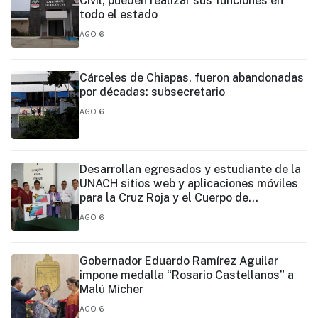
Civil, pueden realizar sus funciones en
todo el estado
AGO 6
Cárceles de Chiapas, fueron abandonadas
por décadas: subsecretario
AGO 6
Desarrollan egresados y estudiante de la
UNACH sitios web y aplicaciones móviles
para la Cruz Roja y el Cuerpo de
Bomberos de Tapachula
AGO 6
Gobernador Eduardo Ramírez Aguilar
impone medalla “Rosario Castellanos” a
Malú Mícher
AGO 6