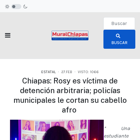
Type 2 or more c
BUSCAR
ESTATAL
27.FEB
VISTO: 1066
Chiapas: Rosy es víctima de
detención arbitraria; policías
municipales le cortan su cabello
afro
* Una
estudiante