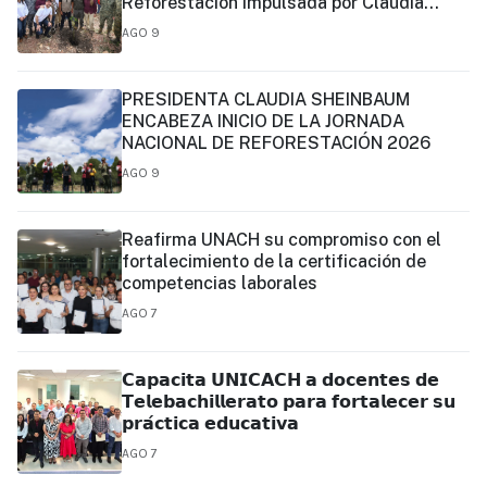
Reforestación impulsada por Claudia
Sheinbaum
AGO 9
PRESIDENTA CLAUDIA SHEINBAUM
ENCABEZA INICIO DE LA JORNADA
NACIONAL DE REFORESTACIÓN 2026
AGO 9
Reafirma UNACH su compromiso con el
fortalecimiento de la certificación de
competencias laborales
AGO 7
𝗖𝗮𝗽𝗮𝗰𝗶𝘁𝗮 𝗨𝗡𝗜𝗖𝗔𝗖𝗛 𝗮 𝗱𝗼𝗰𝗲𝗻𝘁𝗲𝘀 𝗱𝗲
𝗧𝗲𝗹𝗲𝗯𝗮𝗰𝗵𝗶𝗹𝗹𝗲𝗿𝗮𝘁𝗼 𝗽𝗮𝗿𝗮 𝗳𝗼𝗿𝘁𝗮𝗹𝗲𝗰𝗲𝗿 𝘀𝘂
𝗽𝗿𝗮́𝗰𝘁𝗶𝗰𝗮 𝗲𝗱𝘂𝗰𝗮𝘁𝗶𝘃𝗮
AGO 7