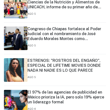
Ciencias de la Nutrición y Alimentos de
UNICACH, informe de su primer año de
gestión
AGO 5
Congreso de Chiapas fortalece al Poder
Judicial con el nombramiento de José
Eduardo Morales Montes como
magistrado
AGO 5
ESTRENOS: "ROSTROS DEL ENGAÑO",
ESPECIAL DE LIFETIME MOVIES DONDE
NADA NI NADIE ES LO QUE PARECE
AGO 5
El 97% de las agencias de publicidad en
México prioriza la IA, pero solo 19% ejerce
un liderazgo formal
AGO 4