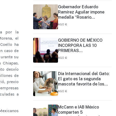
Gobernador Eduardo
Ramírez Aguilar impone
medalla “Rosario
Castellanos” a Malú Mícher
AGO 6
a por la
Morena, el
GOBIERNO DE MÉXICO
Coello ha
INCORPORA LAS 10
n caso de
PRIMERAS
CONCLUSIONES
durante su
AGO 6
PRELIMINARES DEL
n Chiapas.
COMITÉ DE CIENTÍFICOS Y
nto desvío
ESPECIALISTAS PARA EL
Día Internacional del Gato:
illones de
ANÁLISIS DE
El gato es la segunda
ió, previo
EXPLOTACIÓN DE GAS
mascota favorita de los
NATURAL NO
 empresas
mexicanos, pero sólo 16%
AGO 6
CONVENCIONAL:
culadas a
de sus tutores prioriza su
PRESIDENTA CLAUDIA
vacunación
SHEINBAUM
McCann e IAB México
“Mexicanos
comparten 5