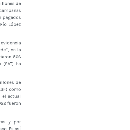
illones de
 campañas
on pagados
 Pío López
 evidencia
de”, en la
iaron 566
a (SAT) ha
llones de
(ASF) como
 el actual
022 fueron
ras y por
co. Es así