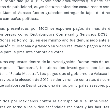
y la Impunidad (MCCI)”, exponiendo documentos que demues
tos de publicidad, cuyas facturas coinciden casualmente con 
e Manuel Velasco fueron grabados entregando fajos de dine
de campañas políticas.
cias presentadas por MCCI se exponen pagos de más de d
empresas como Distribuidora Comercial y Servicios DCSE 
González Romo, quien ese mismo año fue denunciado ante el
ipación Ciudadana y grabado en video realizando pagos a habi
a para la presunta compra de votos.
cturas expuestas dentro de la investigación, fueron más de 15
presas “fantasma”, incluidas dos investigadas por las au
de la “Estafa Maestra”. Los pagos que el gobierno de Velasco h
revios a la elección de 2015, se derivaron de contratos de co
 que colaboraba David León, uno de los principales asesores po
idos por Mexicanos contra la Corrupción y la Impunidad
ras en torno a los video-escándalos recientes y las facturas