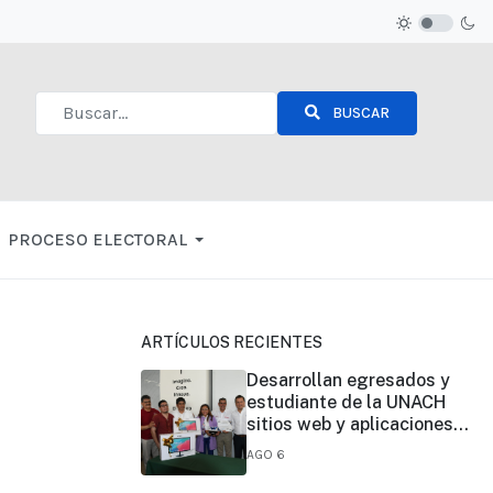
BUSCAR
Type 2 or more characters for results.
PROCESO ELECTORAL
ARTÍCULOS RECIENTES
Desarrollan egresados y
estudiante de la UNACH
sitios web y aplicaciones
móviles para la Cruz Roja y
AGO 6
el Cuerpo de Bomberos de
Tapachula