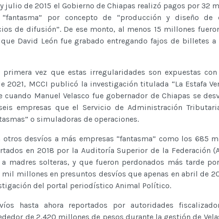
 y julio de 2015 el Gobierno de Chiapas realizó pagos por 32 m
“fantasma” por concepto de “producción y diseño de
icios de difusión”. De ese monto, al menos 15 millones fuer
ue David León fue grabado entregando fajos de billetes a
 primera vez que estas irregularidades son expuestas con
de 2021, MCCI publicó la investigación titulada “La Estafa Ver
 cuando Manuel Velasco fue gobernador de Chiapas se desv
eis empresas que el Servicio de Administración Tributari
ntasmas” o simuladoras de operaciones.
 otros desvíos a más empresas “fantasma” como los 685 mi
rtados en 2018 por la Auditoría Superior de la Federación 
a madres solteras, y que fueron perdonados más tarde por
 mil millones en presuntos desvíos que apenas en abril de 2
tigación del portal periodístico Animal Político.
víos hasta ahora reportados por autoridades fiscalizado
ededor de 2,420 millones de pesos durante la gestión de Velas