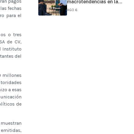
tran pagos
macrotendencias en la
industria del marketing y la
las fechas
AGO 6
publicidad
ro para el
os o tres
SA de CV,
 Instituto
tantes del
0 millones
toridades
izo a esas
municación
líticos de
 muestran
 emitidas,