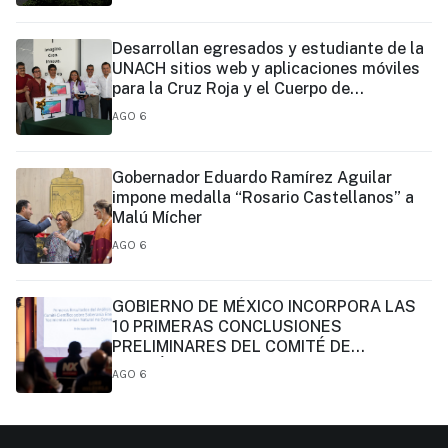
Desarrollan egresados y estudiante de la
UNACH sitios web y aplicaciones móviles
para la Cruz Roja y el Cuerpo de
Bomberos de Tapachula
AGO 6
Gobernador Eduardo Ramírez Aguilar
impone medalla “Rosario Castellanos” a
Malú Mícher
AGO 6
GOBIERNO DE MÉXICO INCORPORA LAS
10 PRIMERAS CONCLUSIONES
PRELIMINARES DEL COMITÉ DE
CIENTÍFICOS Y ESPECIALISTAS PARA EL
AGO 6
ANÁLISIS DE EXPLOTACIÓN DE GAS
NATURAL NO CONVENCIONAL:
PRESIDENTA CLAUDIA SHEINBAUM