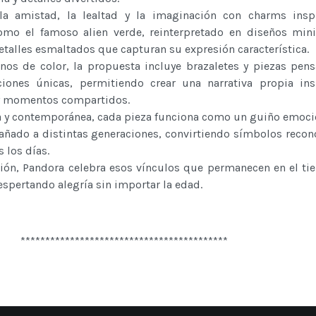
 la amistad, la lealtad y la imaginación con charms insp
omo el famoso alien verde, reinterpretado en diseños min
etalles esmaltados que capturan su expresión característica.
os de color, la propuesta incluye brazaletes y piezas pen
iones únicas, permitiendo crear una narrativa propia ins
y momentos compartidos.
ca y contemporánea, cada pieza funciona como un guiño emoci
añado a distintas generaciones, convirtiendo símbolos recon
s los días.
ción, Pandora celebra esos vínculos que permanecen en el ti
espertando alegría sin importar la edad.
******************************************