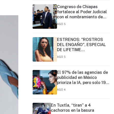
Congreso de Chiapas
fortalece al Poder Judicial
con el nombramiento de
José Eduardo Morales
AGO 5
Montes como magistrado
ESTRENOS: "ROSTROS
DEL ENGAÑO", ESPECIAL
DE LIFETIME
MOVIES DONDE NADA NI
AGO 5
NADIE ES LO QUE PARECE
El 97% de las agencias de
publicidad en México
prioriza la IA, pero solo 19%
ejerce un liderazgo formal
AGO 4
En Tuxtla, “tiran” a 4
cachorros en la basura