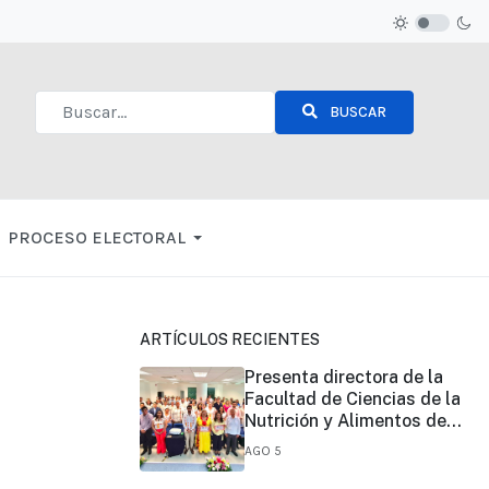
BUSCAR
Type 2 or more characters for results.
PROCESO ELECTORAL
ARTÍCULOS RECIENTES
Presenta directora de la
Facultad de Ciencias de la
Nutrición y Alimentos de
UNICACH, informe de su
AGO 5
primer año de gestión