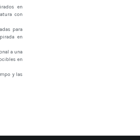
irados en
iatura con
sadas para
pirada en
onal a una
ocibles en
empo y las