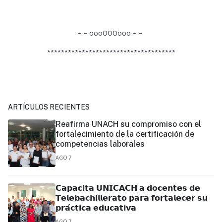
– – oooOOOooo – –
*************************************
ARTÍCULOS RECIENTES
Reafirma UNACH su compromiso con el
fortalecimiento de la certificación de
competencias laborales
AGO 7
𝗖𝗮𝗽𝗮𝗰𝗶𝘁𝗮 𝗨𝗡𝗜𝗖𝗔𝗖𝗛 𝗮 𝗱𝗼𝗰𝗲𝗻𝘁𝗲𝘀 𝗱𝗲
𝗧𝗲𝗹𝗲𝗯𝗮𝗰𝗵𝗶𝗹𝗹𝗲𝗿𝗮𝘁𝗼 𝗽𝗮𝗿𝗮 𝗳𝗼𝗿𝘁𝗮𝗹𝗲𝗰𝗲𝗿 𝘀𝘂
𝗽𝗿𝗮́𝗰𝘁𝗶𝗰𝗮 𝗲𝗱𝘂𝗰𝗮𝘁𝗶𝘃𝗮
AGO 7