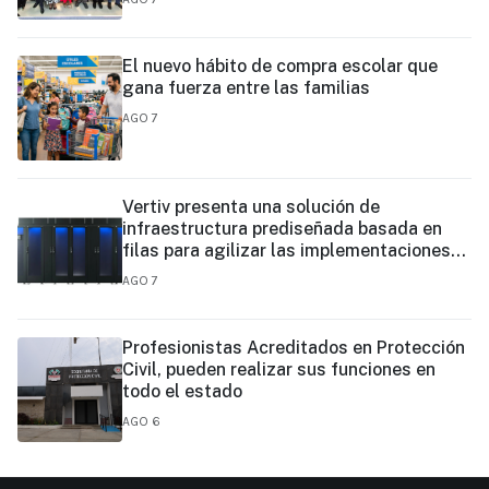
El nuevo hábito de compra escolar que
gana fuerza entre las familias
AGO 7
Vertiv presenta una solución de
infraestructura prediseñada basada en
filas para agilizar las implementaciones
de centros de datos en el borde y de IA en
AGO 7
el borde
Profesionistas Acreditados en Protección
Civil, pueden realizar sus funciones en
todo el estado
AGO 6