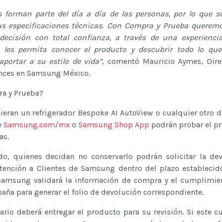
s forman parte del día a día de las personas, por lo que s
s especificaciones técnicas. Con Compra y Prueba queremo
ecisión con total confianza, a través de una experienci
 les permita conocer el producto y descubrir todo lo que
portar a su estilo de vida”
, comentó Mauricio Aymes, Dire
ances en Samsung México.
a y Prueba?
eran un refrigerador Bespoke AI AutoView o cualquier otro d
e
Samsung.com/mx
o
Samsung Shop App
podrán probar el p
as.
iodo, quienes decidan no conservarlo podrán solicitar la de
Atención a Clientes de Samsung dentro del plazo establecid
, Samsung validará la información de compra y el cumplimie
aña para generar el folio de devolución correspondiente.
ario deberá entregar el producto para su revisión. Si este 