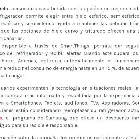
ielo
: personaliza cada bebida con la opción que mejor se ad
efrigerador permite elegir entre hielo esférico, semiesféric
lo esférico y semiesférico ayuda a mantener las bebidas frí
que las opciones de hielo curvo y triturado ofrecen una a
ompañarlas.
 disponible a través de SmartThings, permite dar segui
o del refrigerador y recibir alertas cuando este supera los
ahorro. Además, optimiza automáticamente el funcionam
 a reducir el consumo de energía hasta en un 15 %, de acuer
cada hogar.
uarios experimenten la tecnología en situaciones reales, la 
 de compra más informada y respaldada por la experiencia
n a Smartphones, Tablets, audífonos, TVs, Aspiradoras, S
ienes estén considerando reemplazar su refrigerador actu
a
, el programa de Samsung que ofrece un descuento inm
iguo para su reciclaje responsable.
mación sobre la campaña, los productos participantes y los 