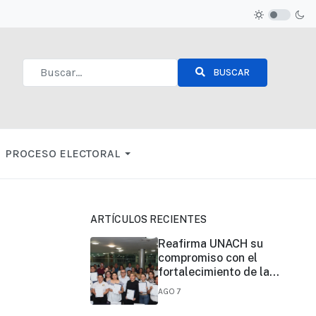
BUSCAR
Type 2 or more characters for results.
PROCESO ELECTORAL
ARTÍCULOS RECIENTES
Reafirma UNACH su
compromiso con el
fortalecimiento de la
certificación de
AGO 7
competencias laborales