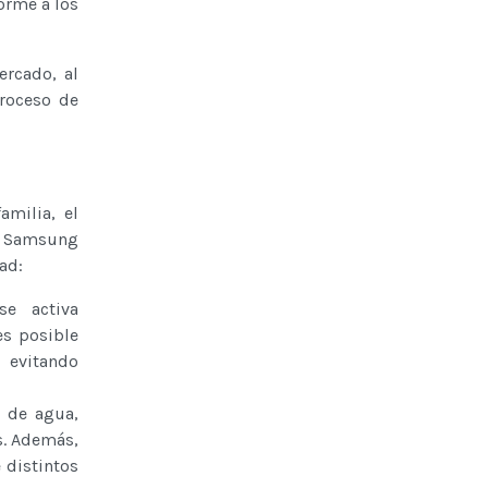
orme a los
ercado, al
roceso de
amilia, el
o, Samsung
ad:
se activa
es posible
, evitando
d de agua,
s. Además,
 distintos