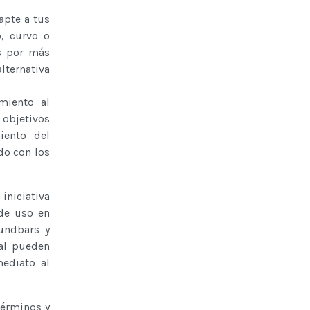
apte a tus
o, curvo o
as por más
lternativa
miento al
 objetivos
iento del
do con los
iniciativa
 de uso en
oundbars y
al pueden
ediato al
términos y