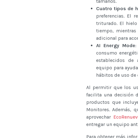
tamaños.
Cuatro tipos de h
preferencias. El r
triturado. El hie
tiempo, mientras 
adicional para ac
AI Energy Mode
:
consumo energétic
establecidos de 
equipo para ayudar
hábitos de uso de 
Al permitir que los us
facilita una decisión
productos que incluye
Monitores. Además, qu
aprovechar
EcoRenuev
entregar un equipo ant
Para obtener más infor