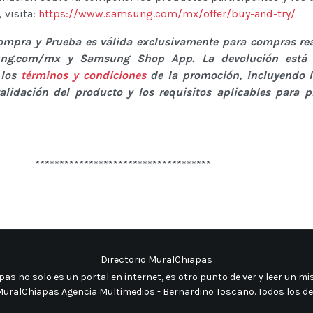
 visita:
https://www.samsung.com/mx/offer/buy-and-try/
ompra y Prueba es válida exclusivamente para compras rea
ng.com/mx y Samsung Shop App. La devolución está 
 los
términos y condiciones
de la promoción, incluyendo l
validación del producto y los requisitos aplicables para p
************************************
Directorio MuralChiapas
as no solo es un portal en internet, es otro punto de ver y leer un 
uralChiapas Agencia Multimedios - Bernardino Toscano. Todos los d