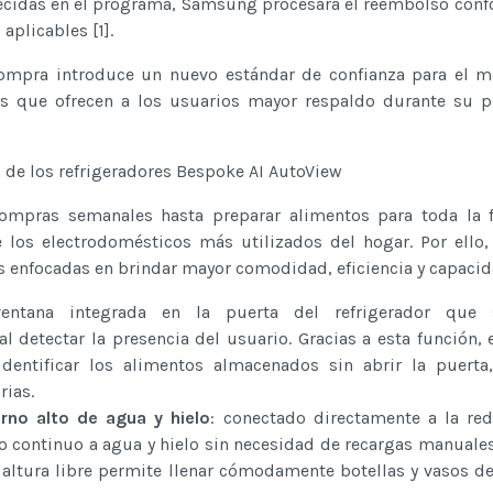
lecidas en el programa, Samsung procesará el reembolso conf
aplicables [1].
ompra introduce un nuevo estándar de confianza para el m
s que ofrecen a los usuarios mayor respaldo durante su p
 de los refrigeradores Bespoke AI AutoView
ompras semanales hasta preparar alimentos para toda la f
e los electrodomésticos más utilizados del hogar. Por ell
s enfocadas en brindar mayor comodidad, eficiencia y capacid
entana integrada en la puerta del refrigerador que 
 detectar la presencia del usuario. Gracias a esta función, 
 identificar los alimentos almacenados sin abrir la puerta
rias.
rno alto de agua y hielo
: conectado directamente a la re
o continuo a agua y hielo sin necesidad de recargas manuale
altura libre permite llenar cómodamente botellas y vasos de