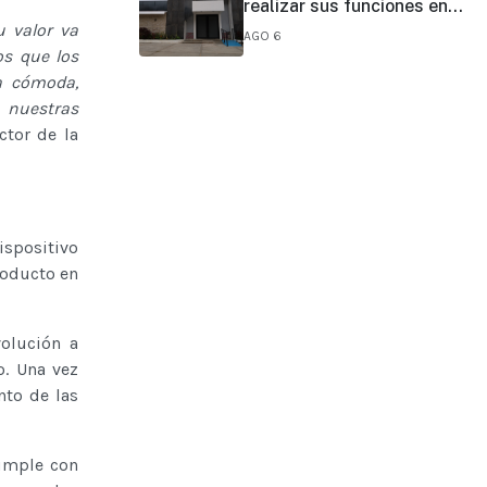
realizar sus funciones en
todo el estado
u valor va
AGO 6
s que los
a cómoda,
 nuestras
ctor de la
ispositivo
roducto en
volución a
o. Una vez
nto de las
cumple con