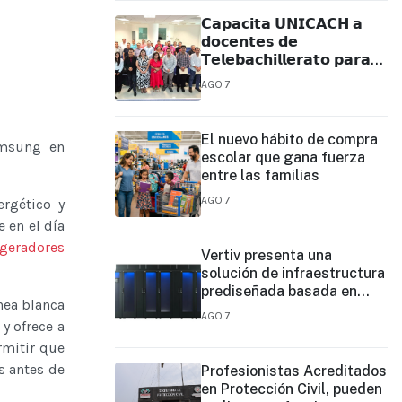
𝗖𝗮𝗽𝗮𝗰𝗶𝘁𝗮 𝗨𝗡𝗜𝗖𝗔𝗖𝗛 𝗮
𝗱𝗼𝗰𝗲𝗻𝘁𝗲𝘀 𝗱𝗲
𝗧𝗲𝗹𝗲𝗯𝗮𝗰𝗵𝗶𝗹𝗹𝗲𝗿𝗮𝘁𝗼 𝗽𝗮𝗿𝗮
𝗳𝗼𝗿𝘁𝗮𝗹𝗲𝗰𝗲𝗿 𝘀𝘂 𝗽𝗿𝗮́𝗰𝘁𝗶𝗰𝗮
AGO 7
𝗲𝗱𝘂𝗰𝗮𝘁𝗶𝘃𝗮
El nuevo hábito de compra
amsung en
escolar que gana fuerza
entre las familias
AGO 7
rgético y
 en el día
igeradores
Vertiv presenta una
solución de infraestructura
prediseñada basada en
nea blanca
filas para agilizar las
AGO 7
y ofrece a
implementaciones de
centros de datos en el
rmitir que
borde y de IA en el borde
s antes de
Profesionistas Acreditados
en Protección Civil, pueden