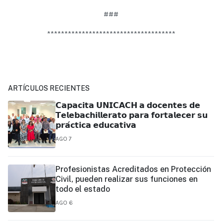
###
*************************************
ARTÍCULOS RECIENTES
𝗖𝗮𝗽𝗮𝗰𝗶𝘁𝗮 𝗨𝗡𝗜𝗖𝗔𝗖𝗛 𝗮 𝗱𝗼𝗰𝗲𝗻𝘁𝗲𝘀 𝗱𝗲
𝗧𝗲𝗹𝗲𝗯𝗮𝗰𝗵𝗶𝗹𝗹𝗲𝗿𝗮𝘁𝗼 𝗽𝗮𝗿𝗮 𝗳𝗼𝗿𝘁𝗮𝗹𝗲𝗰𝗲𝗿 𝘀𝘂
𝗽𝗿𝗮́𝗰𝘁𝗶𝗰𝗮 𝗲𝗱𝘂𝗰𝗮𝘁𝗶𝘃𝗮
AGO 7
Profesionistas Acreditados en Protección
Civil, pueden realizar sus funciones en
todo el estado
AGO 6