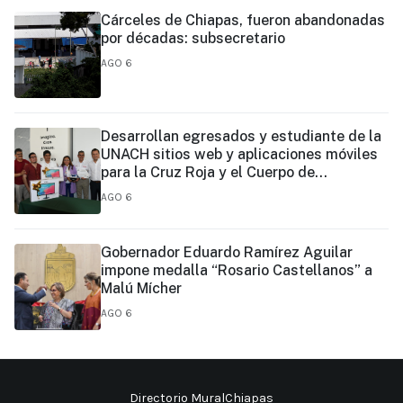
Cárceles de Chiapas, fueron abandonadas
por décadas: subsecretario
AGO 6
Desarrollan egresados y estudiante de la
UNACH sitios web y aplicaciones móviles
para la Cruz Roja y el Cuerpo de
Bomberos de Tapachula
AGO 6
Gobernador Eduardo Ramírez Aguilar
impone medalla “Rosario Castellanos” a
Malú Mícher
AGO 6
Directorio MuralChiapas