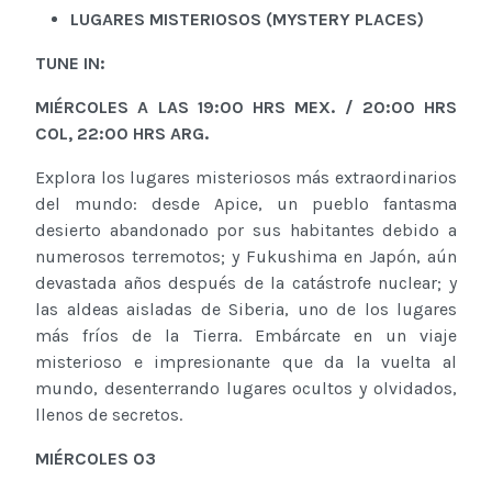
LUGARES MISTERIOSOS
(
MYSTERY PLACES
)
TUNE IN:
MIÉRCOLES
A LAS
19
:
00
HRS MEX. / 2
0
:
00
HRS
COL, 2
2
:
00
HRS ARG.
Explora los lugares misteriosos más extraordinarios
del mundo: desde Apice, un pueblo fantasma
desierto abandonado por sus habitantes debido a
numerosos terremotos; y Fukushima en Japón, aún
devastada años después de la catástrofe nuclear; y
las aldeas aisladas de Siberia, uno de los lugares
más fríos de la Tierra. Embárcate en un viaje
misterioso e impresionante que da la vuelta al
mundo, desenterrando lugares ocultos y olvidados,
llenos de secretos.
M
IÉRCOLES
03