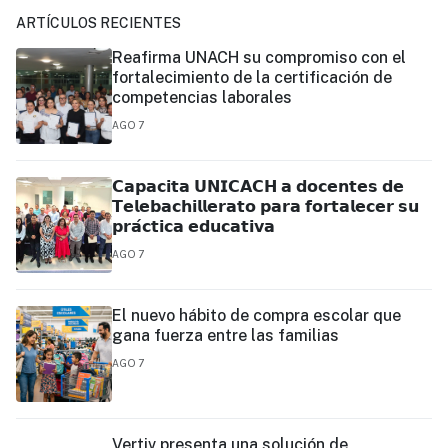
ARTÍCULOS RECIENTES
Reafirma UNACH su compromiso con el
fortalecimiento de la certificación de
competencias laborales
AGO 7
𝗖𝗮𝗽𝗮𝗰𝗶𝘁𝗮 𝗨𝗡𝗜𝗖𝗔𝗖𝗛 𝗮 𝗱𝗼𝗰𝗲𝗻𝘁𝗲𝘀 𝗱𝗲
𝗧𝗲𝗹𝗲𝗯𝗮𝗰𝗵𝗶𝗹𝗹𝗲𝗿𝗮𝘁𝗼 𝗽𝗮𝗿𝗮 𝗳𝗼𝗿𝘁𝗮𝗹𝗲𝗰𝗲𝗿 𝘀𝘂
𝗽𝗿𝗮́𝗰𝘁𝗶𝗰𝗮 𝗲𝗱𝘂𝗰𝗮𝘁𝗶𝘃𝗮
AGO 7
El nuevo hábito de compra escolar que
gana fuerza entre las familias
AGO 7
Vertiv presenta una solución de