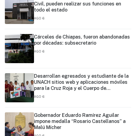
Civil, pueden realizar sus funciones en
todo el estado
AGO 6
Cárceles de Chiapas, fueron abandonadas
por décadas: subsecretario
AGO 6
Desarrollan egresados y estudiante de la
UNACH sitios web y aplicaciones móviles
para la Cruz Roja y el Cuerpo de
Bomberos de Tapachula
AGO 6
Gobernador Eduardo Ramírez Aguilar
impone medalla “Rosario Castellanos” a
Malú Mícher
AGO 6