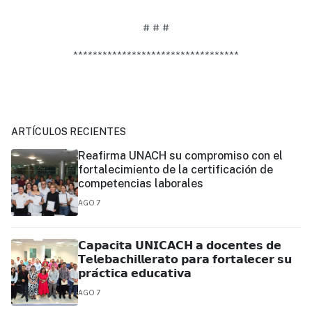
# # #
**********************************
ARTÍCULOS RECIENTES
Reafirma UNACH su compromiso con el
fortalecimiento de la certificación de
competencias laborales
AGO 7
𝗖𝗮𝗽𝗮𝗰𝗶𝘁𝗮 𝗨𝗡𝗜𝗖𝗔𝗖𝗛 𝗮 𝗱𝗼𝗰𝗲𝗻𝘁𝗲𝘀 𝗱𝗲
𝗧𝗲𝗹𝗲𝗯𝗮𝗰𝗵𝗶𝗹𝗹𝗲𝗿𝗮𝘁𝗼 𝗽𝗮𝗿𝗮 𝗳𝗼𝗿𝘁𝗮𝗹𝗲𝗰𝗲𝗿 𝘀𝘂
𝗽𝗿𝗮́𝗰𝘁𝗶𝗰𝗮 𝗲𝗱𝘂𝗰𝗮𝘁𝗶𝘃𝗮
AGO 7