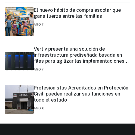
El nuevo hábito de compra escolar que
gana fuerza entre las familias
AGO 7
Vertiv presenta una solución de
infraestructura prediseñada basada en
filas para agilizar las implementaciones
de centros de datos en el borde y de IA en
AGO 7
el borde
Profesionistas Acreditados en Protección
Civil, pueden realizar sus funciones en
todo el estado
AGO 6