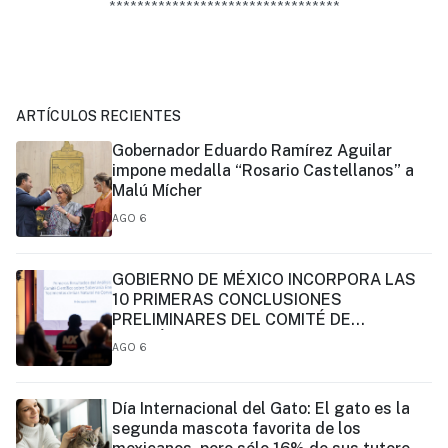
*********************************
ARTÍCULOS RECIENTES
Gobernador Eduardo Ramírez Aguilar
impone medalla “Rosario Castellanos” a
Malú Mícher
AGO 6
GOBIERNO DE MÉXICO INCORPORA LAS
10 PRIMERAS CONCLUSIONES
PRELIMINARES DEL COMITÉ DE
CIENTÍFICOS Y ESPECIALISTAS PARA EL
AGO 6
ANÁLISIS DE EXPLOTACIÓN DE GAS
NATURAL NO CONVENCIONAL:
PRESIDENTA CLAUDIA SHEINBAUM
Día Internacional del Gato: El gato es la
segunda mascota favorita de los