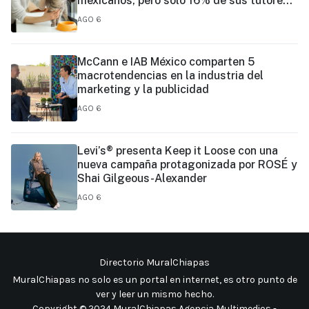
mexicanos, pero sólo 16% de sus tutores
prioriza su vacunación
AGO 6
McCann e IAB México comparten 5
macrotendencias en la industria del
marketing y la publicidad
AGO 6
Levi’s® presenta Keep it Loose con una
nueva campaña protagonizada por ROSÉ y
Shai Gilgeous-Alexander
AGO 6
Directorio MuralChiapas
MuralChiapas no solo es un portal en internet, es otro punto de
ver y leer un mismo hecho
.
Copyright © 2024 MuralChiapas Agencia Multimedios -