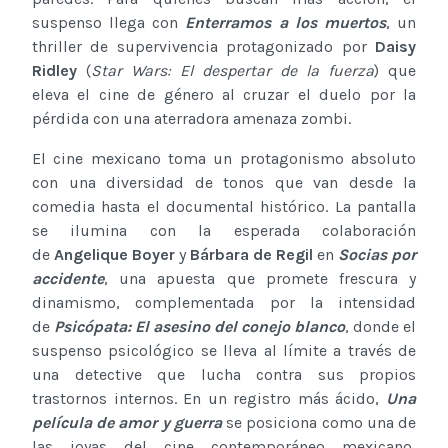
suspenso llega con
Enterramos a los muertos
, un
thriller de supervivencia protagonizado por
Daisy
Ridley
(
Star Wars: El despertar de la fuerza
) que
eleva el cine de género al cruzar el duelo por la
pérdida con una aterradora amenaza zombi.
El cine mexicano toma un protagonismo absoluto
con una diversidad de tonos que van desde la
comedia hasta el documental histórico. La pantalla
se ilumina con la esperada colaboración
de
Angelique Boyer
y
Bárbara de Regil
en
Socias por
accidente
, una apuesta que promete frescura y
dinamismo, complementada por la intensidad
de
Psicópata: El asesino del conejo blanco
, donde el
suspenso psicológico se lleva al límite a través de
una detective que lucha contra sus propios
trastornos internos. En un registro más ácido,
Una
película de amor y guerra
se posiciona como una de
las joyas del cine contemporáneo mexicano,