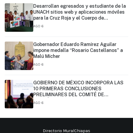
Desarrollan egresados y estudiante de la
UNACH sitios web y aplicaciones móviles
para la Cruz Roja y el Cuerpo de
Bomberos de Tapachula
AGO 6
Gobernador Eduardo Ramírez Aguilar
impone medalla “Rosario Castellanos” a
Malú Mícher
AGO 6
GOBIERNO DE MÉXICO INCORPORA LAS
10 PRIMERAS CONCLUSIONES
PRELIMINARES DEL COMITÉ DE
CIENTÍFICOS Y ESPECIALISTAS PARA EL
AGO 6
ANÁLISIS DE EXPLOTACIÓN DE GAS
NATURAL NO CONVENCIONAL:
PRESIDENTA CLAUDIA SHEINBAUM
Directorio MuralChiapas