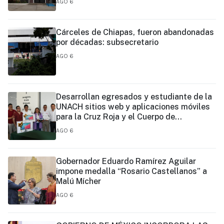
AGO 6
Cárceles de Chiapas, fueron abandonadas
por décadas: subsecretario
AGO 6
Desarrollan egresados y estudiante de la
UNACH sitios web y aplicaciones móviles
para la Cruz Roja y el Cuerpo de
Bomberos de Tapachula
AGO 6
Gobernador Eduardo Ramírez Aguilar
impone medalla “Rosario Castellanos” a
Malú Mícher
AGO 6