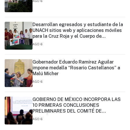
AGO 6
Desarrollan egresados y estudiante de la
UNACH sitios web y aplicaciones móviles
para la Cruz Roja y el Cuerpo de
Bomberos de Tapachula
AGO 6
Gobernador Eduardo Ramírez Aguilar
impone medalla “Rosario Castellanos” a
Malú Mícher
AGO 6
GOBIERNO DE MÉXICO INCORPORA LAS
10 PRIMERAS CONCLUSIONES
PRELIMINARES DEL COMITÉ DE
CIENTÍFICOS Y ESPECIALISTAS PARA EL
AGO 6
ANÁLISIS DE EXPLOTACIÓN DE GAS
NATURAL NO CONVENCIONAL: