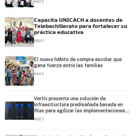
AGO 7
𝗖𝗮𝗽𝗮𝗰𝗶𝘁𝗮 𝗨𝗡𝗜𝗖𝗔𝗖𝗛 𝗮 𝗱𝗼𝗰𝗲𝗻𝘁𝗲𝘀 𝗱𝗲
𝗧𝗲𝗹𝗲𝗯𝗮𝗰𝗵𝗶𝗹𝗹𝗲𝗿𝗮𝘁𝗼 𝗽𝗮𝗿𝗮 𝗳𝗼𝗿𝘁𝗮𝗹𝗲𝗰𝗲𝗿 𝘀𝘂
𝗽𝗿𝗮́𝗰𝘁𝗶𝗰𝗮 𝗲𝗱𝘂𝗰𝗮𝘁𝗶𝘃𝗮
AGO 7
El nuevo hábito de compra escolar que
gana fuerza entre las familias
AGO 7
Vertiv presenta una solución de
infraestructura prediseñada basada en
filas para agilizar las implementaciones
de centros de datos en el borde y de IA en
AGO 7
el borde