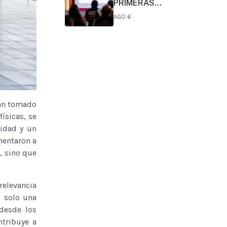
PRIMERAS
CONCLUSIONES
AGO 6
PRELIMINARES DEL
COMITÉ DE CIENTÍFICOS Y
ESPECIALISTAS PARA EL
ANÁLISIS DE
EXPLOTACIÓN DE GAS
NATURAL NO
CONVENCIONAL:
PRESIDENTA CLAUDIA
SHEINBAUM
han tomado
ísicas, se
ridad y un
mentaron a
, sino que
elevancia
 solo una
 desde los
ntribuye a