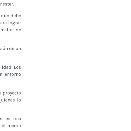
nestar.
o que debe
ara lograr
rector de
ción de un
lidad. Los
un entorno
a proyecto
quienes lo
as es una
n el medio