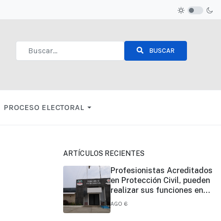
BUSCAR
Type 2 or more characters for results.
PROCESO ELECTORAL
ARTÍCULOS RECIENTES
Profesionistas Acreditados
en Protección Civil, pueden
realizar sus funciones en
todo el estado
AGO 6