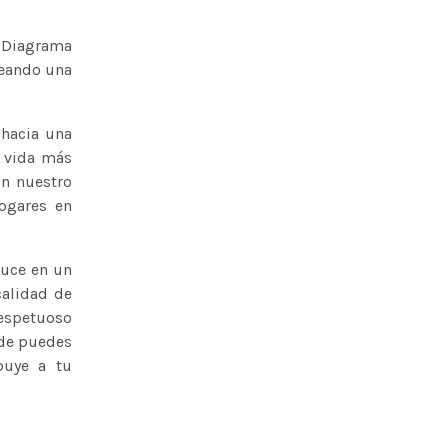
e Diagrama
reando una
 hacia una
a vida más
on nuestro
hogares en
duce en un
calidad de
respetuoso
nde puedes
buye a tu