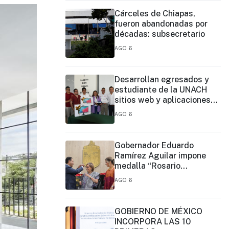
Cárceles de Chiapas,
fueron abandonadas por
décadas: subsecretario
AGO 6
Desarrollan egresados y
estudiante de la UNACH
sitios web y aplicaciones
móviles para la Cruz Roja y
AGO 6
el Cuerpo de Bomberos de
Tapachula
Gobernador Eduardo
Ramírez Aguilar impone
medalla “Rosario
Castellanos” a Malú Mícher
AGO 6
GOBIERNO DE MÉXICO
INCORPORA LAS 10