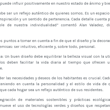
puede influir positivamente en nuestro estado de ánimo y bie
ebe ser un reflejo auténtico de quienes somos. Es un espaci
inspiración y un sentido de pertenencia. Cada detalle cuenta p
e de nuestra individualidad” comentó Alan Valadez, di
s puntos a tomar en cuenta a fin de que el diseño y la decora
isas: ser intuitivo, eficiente y, sobre todo, personal.
a: Un buen diseño debe equilibrar la belleza visual con la uti
os deben facilitar la vida diaria al tiempo que ofrecen 
e.
der las necesidades y deseos de los habitantes es crucial. Cad
teniendo en cuenta la personalidad y el estilo de vida de 
que cada hogar sea un reflejo auténtico de sus residentes.
tegración de materiales sostenibles y prácticas ecológic
omueve el uso de tecnologías verdes y diseños que respeta