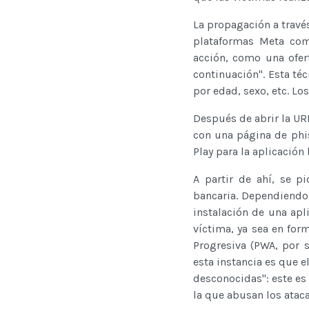
La propagación a travé
plataformas Meta com
acción, como una ofer
continuación". Esta té
por edad, sexo, etc. Lo
Después de abrir la UR
con una página de phis
Play para la aplicación
A partir de ahí, se p
bancaria. Dependiendo d
instalación de una apl
víctima, ya sea en fo
Progresiva (PWA, por 
esta instancia es que e
desconocidas": este e
la que abusan los ataca