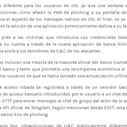
 diferente para los usuarios de iOS, ya que una ventana 
víctimas cómo añadir la PWA de phishing a su pantalla de 
a el aspecto de los mensajes nativos de iOS. Al final, no se 
re la adición de una aplicación potencialmente dañina a su te
se pide a las víctimas que introduzca sus credenciales ban
 a su cuenta a través de la nueva aplicación de banca móvi
se envía a los servidores de C&C de los atacantes.
s incluían una mezcla de la mascota oficial del banco (camal
l banco y texto que prometía una recompensa económica al i
 los usuarios de que se había lanzado una actualización crítica
e acceso robada se registraba a través de un servidor ba
s de acceso bancario introducidos por el usuario a un chat d
 HTTP para enviar mensajes al chat de grupo del actor de la 
 la API oficial de Telegram. Según mencionan desde ESET, esta 
 varios kits de phishing.
on dos infraestructuras de C&C drásticamente diferent