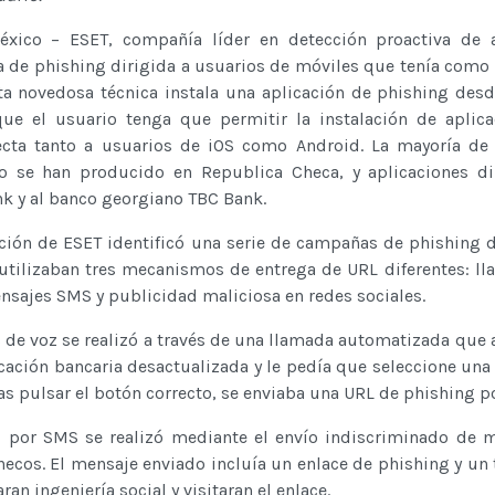
xico ­– ESET, compañía líder en detección proactiva de 
 de phishing dirigida a usuarios de móviles que tenía como 
ta novedosa técnica instala una aplicación de phishing desd
ue el usuario tenga que permitir la instalación de aplic
ecta tanto a usuarios de iOS como Android. La mayoría de
 se han producido en Republica Checa, y aplicaciones dir
k y al banco georgiano TBC Bank.
ción de ESET identificó una serie de campañas de phishing d
utilizaban tres mecanismos de entrega de URL diferentes: l
sajes SMS y publicidad maliciosa en redes sociales.
 de voz se realizó a través de una llamada automatizada que a
cación bancaria desactualizada y le pedía que seleccione una
ras pulsar el botón correcto, se enviaba una URL de phishing p
al por SMS se realizó mediante el envío indiscriminado de 
ecos. El mensaje enviado incluía un enlace de phishing y un 
ran ingeniería social y visitaran el enlace.