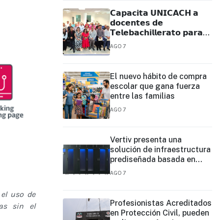
𝗖𝗮𝗽𝗮𝗰𝗶𝘁𝗮 𝗨𝗡𝗜𝗖𝗔𝗖𝗛 𝗮
𝗱𝗼𝗰𝗲𝗻𝘁𝗲𝘀 𝗱𝗲
𝗧𝗲𝗹𝗲𝗯𝗮𝗰𝗵𝗶𝗹𝗹𝗲𝗿𝗮𝘁𝗼 𝗽𝗮𝗿𝗮
𝗳𝗼𝗿𝘁𝗮𝗹𝗲𝗰𝗲𝗿 𝘀𝘂 𝗽𝗿𝗮́𝗰𝘁𝗶𝗰𝗮
AGO 7
𝗲𝗱𝘂𝗰𝗮𝘁𝗶𝘃𝗮
El nuevo hábito de compra
escolar que gana fuerza
entre las familias
AGO 7
Vertiv presenta una
solución de infraestructura
prediseñada basada en
filas para agilizar las
AGO 7
implementaciones de
centros de datos en el
el uso de
borde y de IA en el borde
Profesionistas Acreditados
as sin el
en Protección Civil, pueden