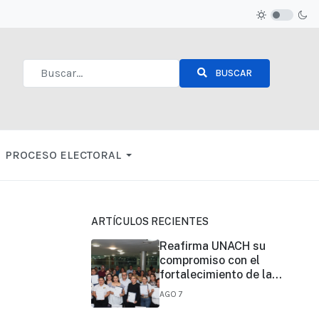
BUSCAR
Type 2 or more characters for results.
PROCESO ELECTORAL
ARTÍCULOS RECIENTES
Reafirma UNACH su
compromiso con el
fortalecimiento de la
certificación de
AGO 7
competencias laborales