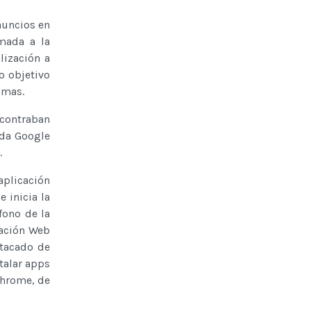
nuncios en
mada a la
lización a
o objetivo
imas.
ncontraban
nda Google
.
aplicación
 inicia la
fono de la
cación Web
stacado de
talar apps
Chrome, de