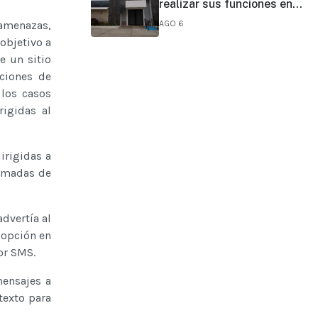
realizar sus funciones en
todo el estado
AGO 6
amenazas,
objetivo a
e un sitio
aciones de
 los casos
igidas al
irigidas a
lamadas de
dvertía al
 opción en
or SMS.
mensajes a
texto para