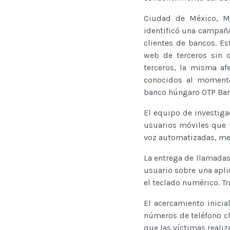
Ciudad de México, Mé
identificó una campaña
clientes de bancos. Es
web de terceros sin q
terceros, la misma af
conocidos al momento
banco húngaro OTP Ban
El equipo de investiga
usuarios móviles que 
voz automatizadas, men
La entrega de llamadas
usuario sobre una apli
el teclado numérico. T
El acercamiento inici
números de teléfono ch
que las víctimas realiza