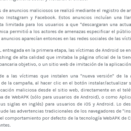
s de anuncios maliciosos se realizó mediante el registro de a
o Instagram y Facebook. Estos anuncios incluían una lla
ta limitada para los usuarios a que "descargaran una actua
cnica permitió a los actores de amenazas especificar el públic
s anuncios aparecían entonces en las redes sociales de las víct
L entregada en la primera etapa, las víctimas de Android se e
hing de alta calidad que imitaba la página oficial de la tie
 bancaria objetivo, o un sitio web de imitación de la aplicación
ide a las víctimas que instalen una "nueva versión" de la 
e la campaña, al hacer clic en el botón instalar/actualizar se
icación maliciosa desde el sitio web, directamente en el telé
rma de WebAPK (sólo para usuarios de Android), o como Apli
sus siglas en inglés) para usuarios de iOS y Android. Lo de
lude las advertencias tradicionales de los navegadores de "ins
s el comportamiento por defecto de la tecnología WebAPK de 
ntes.