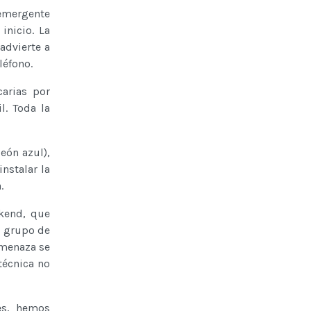
emergente
inicio. La
advierte a
léfono.
carias por
l. Toda la
eón azul),
nstalar la
.
ckend, que
e grupo de
amenaza se
técnica no
es, hemos