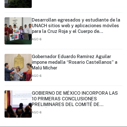
Desarrollan egresados y estudiante de la
UNACH sitios web y aplicaciones móviles
para la Cruz Roja y el Cuerpo de
Bomberos de Tapachula
AGO 6
Gobernador Eduardo Ramírez Aguilar
impone medalla “Rosario Castellanos” a
Malú Mícher
AGO 6
GOBIERNO DE MÉXICO INCORPORA LAS
10 PRIMERAS CONCLUSIONES
PRELIMINARES DEL COMITÉ DE
CIENTÍFICOS Y ESPECIALISTAS PARA EL
AGO 6
ANÁLISIS DE EXPLOTACIÓN DE GAS
NATURAL NO CONVENCIONAL: