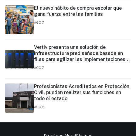
El nuevo hábito de compra escolar que
gana fuerza entre las familias
AGO 7
Vertiv presenta una solución de
infraestructura prediseñada basada en
filas para agilizar las implementaciones
de centros de datos en el borde y de IA en
AGO 7
el borde
Profesionistas Acreditados en Protección
Civil, pueden realizar sus funciones en
todo el estado
AGO 6
Directorio MuralChiapas