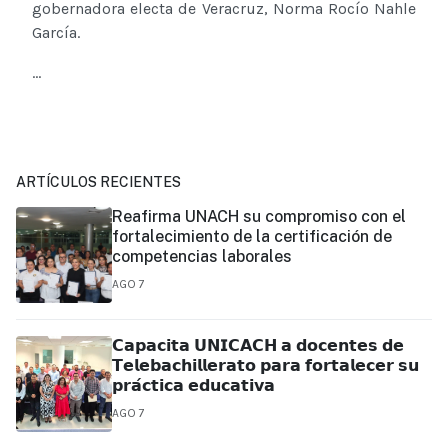
gobernadora electa de Veracruz, Norma Rocío Nahle
García.
...
ARTÍCULOS RECIENTES
Reafirma UNACH su compromiso con el
fortalecimiento de la certificación de
competencias laborales
AGO 7
𝗖𝗮𝗽𝗮𝗰𝗶𝘁𝗮 𝗨𝗡𝗜𝗖𝗔𝗖𝗛 𝗮 𝗱𝗼𝗰𝗲𝗻𝘁𝗲𝘀 𝗱𝗲
𝗧𝗲𝗹𝗲𝗯𝗮𝗰𝗵𝗶𝗹𝗹𝗲𝗿𝗮𝘁𝗼 𝗽𝗮𝗿𝗮 𝗳𝗼𝗿𝘁𝗮𝗹𝗲𝗰𝗲𝗿 𝘀𝘂
𝗽𝗿𝗮́𝗰𝘁𝗶𝗰𝗮 𝗲𝗱𝘂𝗰𝗮𝘁𝗶𝘃𝗮
AGO 7