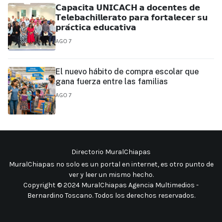
𝗖𝗮𝗽𝗮𝗰𝗶𝘁𝗮 𝗨𝗡𝗜𝗖𝗔𝗖𝗛 𝗮 𝗱𝗼𝗰𝗲𝗻𝘁𝗲𝘀 𝗱𝗲
𝗧𝗲𝗹𝗲𝗯𝗮𝗰𝗵𝗶𝗹𝗹𝗲𝗿𝗮𝘁𝗼 𝗽𝗮𝗿𝗮 𝗳𝗼𝗿𝘁𝗮𝗹𝗲𝗰𝗲𝗿 𝘀𝘂
𝗽𝗿𝗮́𝗰𝘁𝗶𝗰𝗮 𝗲𝗱𝘂𝗰𝗮𝘁𝗶𝘃𝗮
AGO 7
El nuevo hábito de compra escolar que
gana fuerza entre las familias
AGO 7
Directorio MuralChiapas
MuralChiapas no solo es un portal en internet, es otro punto de
ver y leer un mismo hecho
.
Copyright © 2024 MuralChiapas Agencia Multimedios -
Bernardino Toscano. Todos los derechos reservados.